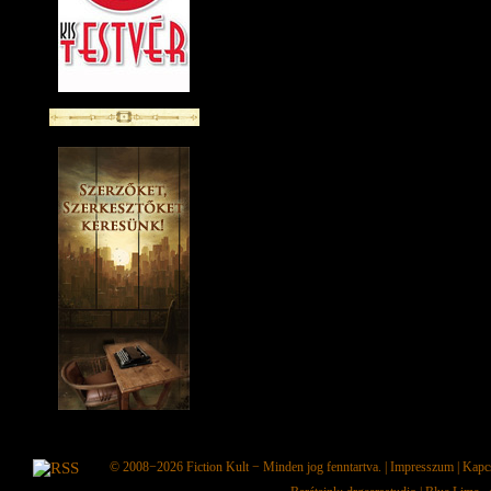
© 2008−2026
Fiction Kult
− Minden jog fenntartva. |
Impresszum
|
Kapc