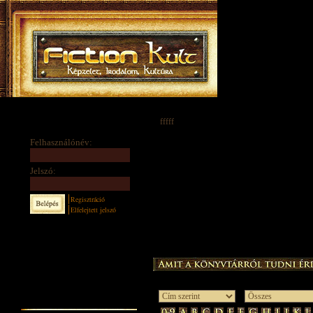
fffff
Felhasználónév:
Jelszó:
Regisztráció
Elfelejtett jelszó