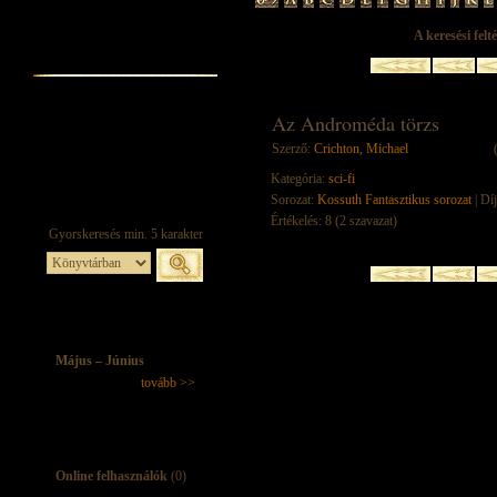
A keresési felt
Az Androméda törzs
Szerző:
Crichton, Michael
Kategória:
sci-fi
Sorozat:
Kossuth Fantasztikus sorozat
| Dí
Értékelés: 8 (2 szavazat)
Május – Június
tovább >>
Online felhasználók
(0)