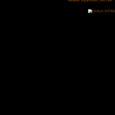
Barátaink:
drgearsstudio
|
Blue Lime - 