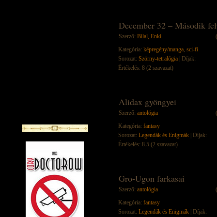
December 32 – Második fel
Szerző:
Bilal, Enki
Kategória:
képregény/manga
,
sci-fi
Sorozat:
Szörny-tetralógia
| Díjak:
Értékelés: 8 (2 szavazat)
Alidax gyöngyei
Szerző:
antológia
Kategória:
fantasy
Sorozat:
Legendák és Enigmák
| Díjak:
Értékelés: 8.5 (2 szavazat)
Gro-Ugon farkasai
Szerző:
antológia
Kategória:
fantasy
Sorozat:
Legendák és Enigmák
| Díjak: