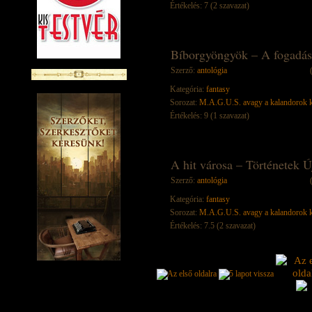
Értékelés: 7 (2 szavazat)
Bíborgyöngyök – A fogadás
Szerző:
antológia
Kategória:
fantasy
Sorozat:
M.A.G.U.S. avagy a kalandorok k
Értékelés: 9 (1 szavazat)
A hit városa – Történetek Ú
Szerző:
antológia
Kategória:
fantasy
Sorozat:
M.A.G.U.S. avagy a kalandorok k
Értékelés: 7.5 (2 szavazat)