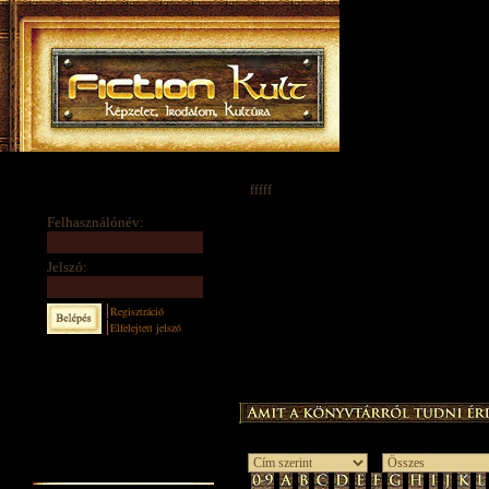
fffff
Felhasználónév:
Jelszó:
Regisztráció
Elfelejtett jelszó