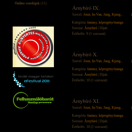
Online vendégek
(11)
Árnybíró IX.
Szerző:
Joun, In-Van
;
Jang, Kjung...
Kategória:
fantasy
,
képregény/manga
Sorozat:
Árnybíró
| Díjak:
Értékelés: 9 (1 szavazat)
Árnybíró X.
Szerző:
Joun, In-Van
;
Jang, Kjung...
Kategória:
fantasy
,
képregény/manga
Sorozat:
Árnybíró
| Díjak:
Értékelés: 10 (1 szavazat)
Árnybíró XI.
Szerző:
Joun, In-Van
;
Jang, Kjung...
Kategória:
fantasy
,
képregény/manga
Sorozat:
Árnybíró
| Díjak:
Értékelés: 10 (1 szavazat)