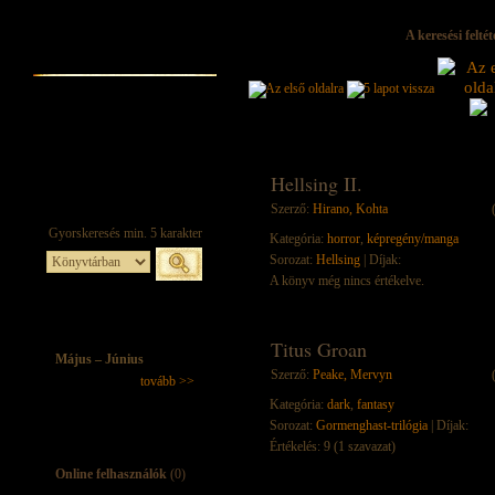
A keresési felté
Hellsing II.
Szerző:
Hirano, Kohta
Kategória:
horror
,
képregény/manga
Sorozat:
Hellsing
| Díjak:
A könyv még nincs értékelve.
Titus Groan
Május – Június
Szerző:
Peake, Mervyn
tovább >>
Kategória:
dark
,
fantasy
Sorozat:
Gormenghast-trilógia
| Díjak:
Értékelés: 9 (1 szavazat)
Online felhasználók
(0)