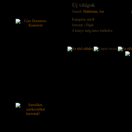
Új világok
Szerző:
Haldeman, Joe
Kategória:
sci-fi
Sorozat:
| Díjak:
A könyv még nincs értékelve.