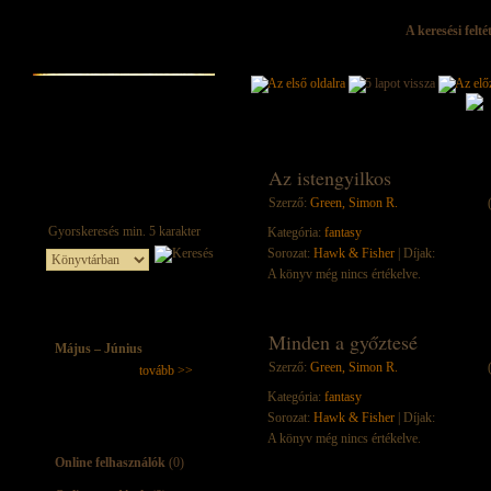
A keresési felt
Az istengyilkos
Szerző:
Green, Simon R.
Kategória:
fantasy
Sorozat:
Hawk & Fisher
| Díjak:
A könyv még nincs értékelve.
Minden a győztesé
Május – Június
Szerző:
Green, Simon R.
tovább >>
Kategória:
fantasy
Sorozat:
Hawk & Fisher
| Díjak:
A könyv még nincs értékelve.
Online felhasználók
(0)