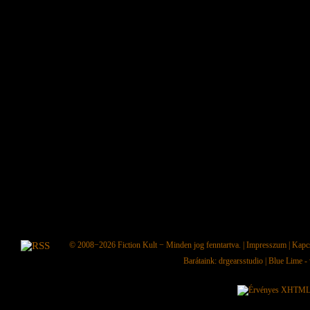
© 2008−2026
Fiction Kult
− Minden jog fenntartva. |
Impresszum
|
Kapc
Barátaink:
drgearsstudio
|
Blue Lime - 