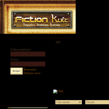
fffff
Felhasználónév:
Jelszó:
Regisztráció
Elfelejtett jelszó