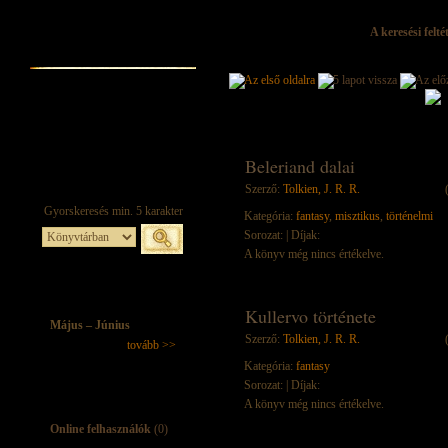
A keresési felt
Beleriand dalai
Szerző:
Tolkien, J. R. R.
Kategória:
fantasy
,
misztikus
,
történelmi
Sorozat:
| Díjak:
A könyv még nincs értékelve.
Kullervo története
Május – Június
Szerző:
Tolkien, J. R. R.
tovább >>
Kategória:
fantasy
Sorozat:
| Díjak:
A könyv még nincs értékelve.
Online felhasználók
(0)