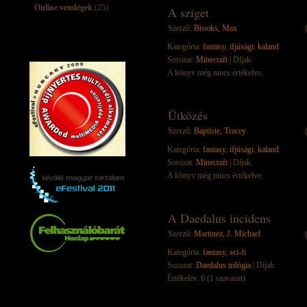
Online vendégek
(25)
A sziget
Szerző:
Brooks, Max
Kategória:
fantasy
,
ifjúsági
,
kaland
Sorozat:
Minecraft
| Díjak:
A könyv még nincs értékelve.
Ütközés
Szerző:
Baptiste, Tracey
Kategória:
fantasy
,
ifjúsági
,
kaland
Sorozat:
Minecraft
| Díjak:
A könyv még nincs értékelve.
A Daedalus incidens
Szerző:
Martinez, J. Michael
Kategória:
fantasy
,
sci-fi
Sorozat:
Daedalus trilógia
| Díjak:
Értékelés: 6 (1 szavazat)