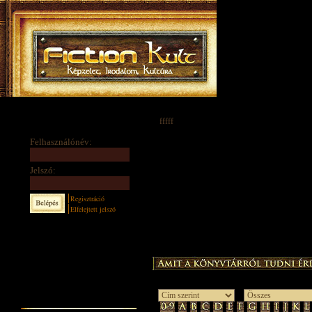
fffff
Felhasználónév:
Jelszó:
Regisztráció
Elfelejtett jelszó