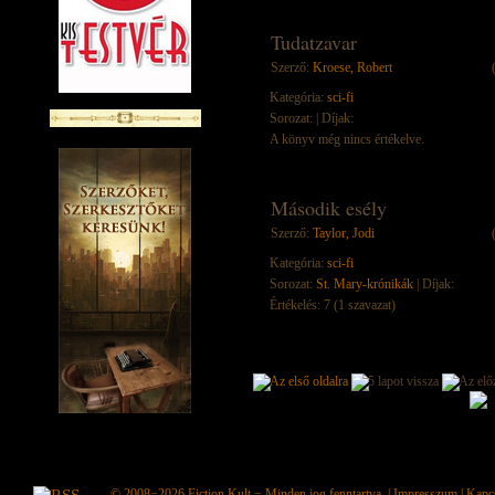
Tudatzavar
Szerző:
Kroese, Robert
Kategória:
sci-fi
Sorozat:
| Díjak:
A könyv még nincs értékelve.
Második esély
Szerző:
Taylor, Jodi
Kategória:
sci-fi
Sorozat:
St. Mary-krónikák
| Díjak:
Értékelés: 7 (1 szavazat)
© 2008−2026
Fiction Kult
− Minden jog fenntartva. |
Impresszum
|
Kapc