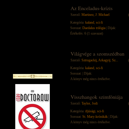
Az Enceladus-krízis
Szerző:
Martinez, J. Michael
Kategória:
kaland
,
sci-fi
Sorozat:
Daedalus trilógia
| Díjak:
Értékelés: 6 (1 szavazat)
Világvége a szomszédban
Szerző:
Sztrugackij, Arkagyij
;
Sz...
Kategória:
kaland
,
sci-fi
Sorozat:
| Díjak:
A könyv még nincs értékelve.
Visszhangok szimfóniája
Szerző:
Taylor, Jodi
Kategória:
ifjúsági
,
sci-fi
Sorozat:
St. Mary-krónikák
| Díjak:
A könyv még nincs értékelve.