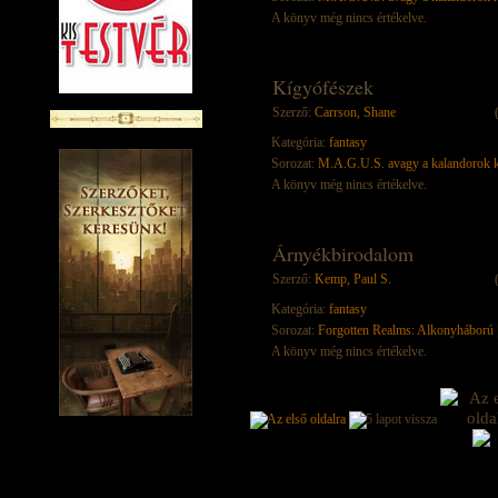
A könyv még nincs értékelve.
Kígyófészek
Szerző:
Carrson, Shane
Kategória:
fantasy
Sorozat:
M.A.G.U.S. avagy a kalandorok k
A könyv még nincs értékelve.
Árnyékbirodalom
Szerző:
Kemp, Paul S.
Kategória:
fantasy
Sorozat:
Forgotten Realms: Alkonyháború
A könyv még nincs értékelve.