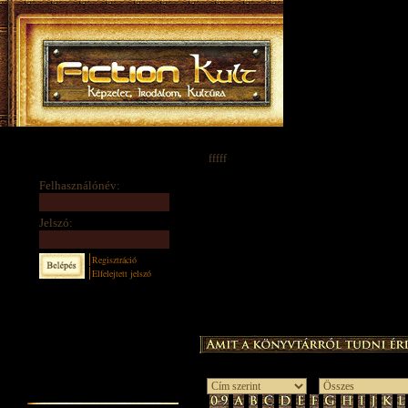
fffff
Felhasználónév:
Jelszó:
Regisztráció
Elfelejtett jelszó