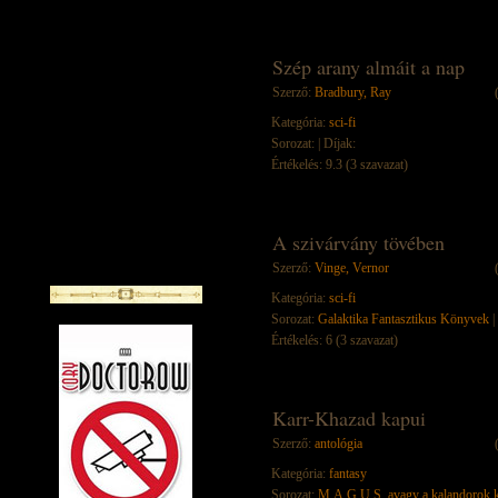
Szép arany almáit a nap
Szerző:
Bradbury, Ray
Kategória:
sci-fi
Sorozat:
| Díjak:
Értékelés: 9.3 (3 szavazat)
A szivárvány tövében
Szerző:
Vinge, Vernor
Kategória:
sci-fi
Sorozat:
Galaktika Fantasztikus Könyvek
|
Értékelés: 6 (3 szavazat)
Karr-Khazad kapui
Szerző:
antológia
Kategória:
fantasy
Sorozat:
M.A.G.U.S. avagy a kalandorok k