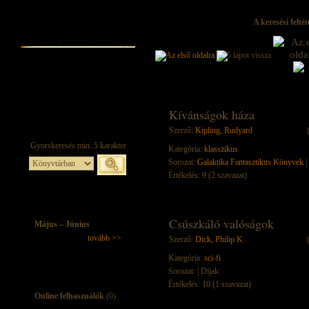
A keresési felté
Kívánságok háza
Szerző:
Kipling, Rudyard
Kategória:
klasszikus
Sorozat:
Galaktika Fantasztikus Könyvek
|
Értékelés: 9 (2 szavazat)
Csúszkáló valóságok
Május – Június
tovább >>
Szerző:
Dick, Philip K.
Kategória:
sci-fi
Sorozat:
| Díjak:
Értékelés: 10 (1 szavazat)
Online felhasználók
(0)