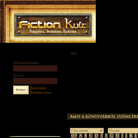
fffff
Felhasználónév:
Jelszó:
Regisztráció
Elfelejtett jelszó