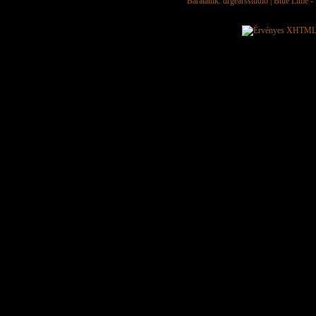
Barátaink:
drgearsstudio
|
Blue Lime - 