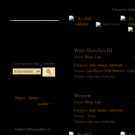
A keresési felt
Wild Sketches III.
Szerző:
Royo, Luis
Kategória:
dark
,
fantasy
,
művészet
Sorozat:
Luis Royo's Wild Sketches
| Díjak
A könyv még nincs értékelve.
Women
Május – Június
Szerző:
Royo, Luis
tovább >>
Kategória:
dark
,
fantasy
,
művészet
Sorozat:
| Díjak:
A könyv még nincs értékelve.
Online felhasználók
(0)