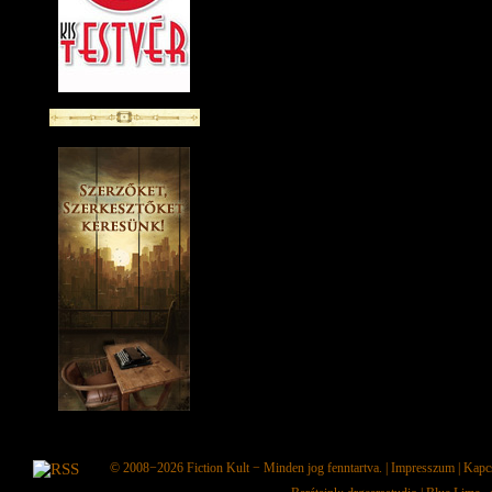
© 2008−2026
Fiction Kult
− Minden jog fenntartva. |
Impresszum
|
Kapc