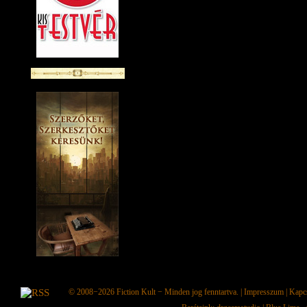
© 2008−2026
Fiction Kult
− Minden jog fenntartva. |
Impresszum
|
Kapc