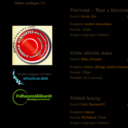
Online vendégek
(19)
Vér/vonal – Harc a létezésér
Szerző:
Asvak, Eric
Kategória:
modern fantasztikus
Sorozat:
| Díjak:
A könyv még nincs értékelve.
Vérbe öltözött Anna
Szerző:
Blake, Kendare
Kategória:
horror
,
ifjúsági
,
modern fantaszt
Sorozat:
| Díjak:
Értékelés: 8 (1 szavazat)
Vérbeli herceg
Szerző:
Feist, Raymond E.
Kategória:
fantasy
Sorozat:
Résháború
| Díjak:
A könyv még nincs értékelve.