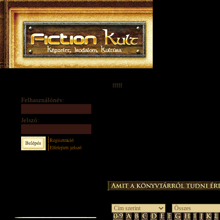
fffff
Felhasználónév:
Jelszó:
Regisztráció
Elfelejtett jelszó