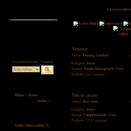
A keresési felté
Ventrue
Szerző:
Fleming, Gherbod
Kategória:
horror
Sorozat:
Vámpír klánregények
| Díjak:
Értékelés: 8 (1 szavazat)
Vér és arany
Május – Június
tovább >>
Szerző:
Rice, Anne
Kategória:
horror
Sorozat:
Vámpírkrónikák
| Díjak:
Értékelés: 7.5 (2 szavazat)
Online felhasználók
(0)