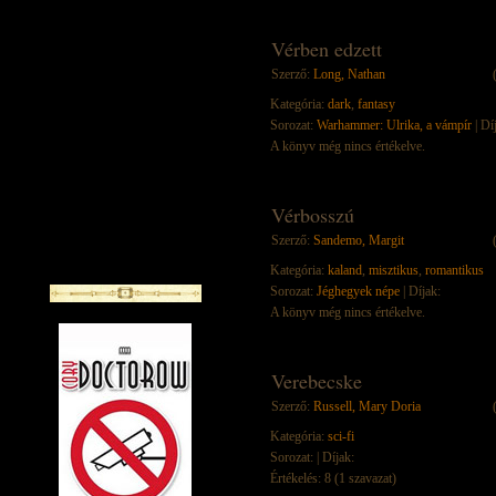
Vérben edzett
Szerző:
Long, Nathan
Kategória:
dark
,
fantasy
Sorozat:
Warhammer: Ulrika, a vámpír
| Dí
A könyv még nincs értékelve.
Vérbosszú
Szerző:
Sandemo, Margit
Kategória:
kaland
,
misztikus
,
romantikus
Sorozat:
Jéghegyek népe
| Díjak:
A könyv még nincs értékelve.
Verebecske
Szerző:
Russell, Mary Doria
Kategória:
sci-fi
Sorozat:
| Díjak:
Értékelés: 8 (1 szavazat)