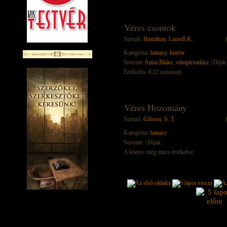
Véres csontok
Szerző:
Hamilton, Laurell K.
Kategória:
fantasy
,
horror
Sorozat:
Anita Blake, vámpírvadász
| Díjak
Értékelés: 8 (2 szavazat)
Véres Hozomány
Szerző:
Gibson, S. T.
Kategória:
fantasy
Sorozat:
| Díjak:
A könyv még nincs értékelve.