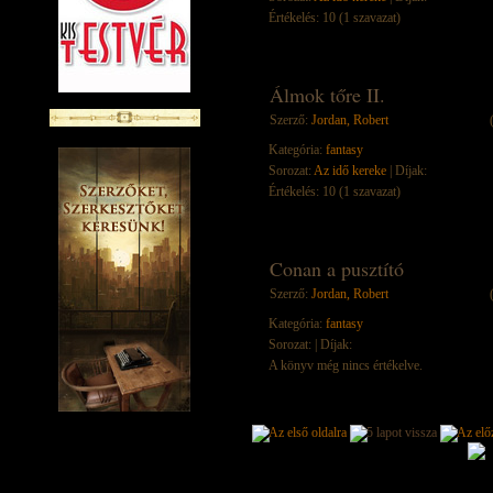
Értékelés: 10 (1 szavazat)
Álmok tőre II.
Szerző:
Jordan, Robert
Kategória:
fantasy
Sorozat:
Az idő kereke
| Díjak:
Értékelés: 10 (1 szavazat)
Conan a pusztító
Szerző:
Jordan, Robert
Kategória:
fantasy
Sorozat:
| Díjak:
A könyv még nincs értékelve.