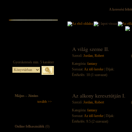
A keresési felt
A világ szeme II.
Szerző:
Jordan, Robert
Kategória:
fantasy
Sorozat:
Az idő kereke
| Díjak:
Értékelés: 10 (1 szavazat)
Az alkony keresztútján I.
Május – Június
tovább >>
Szerző:
Jordan, Robert
Kategória:
fantasy
Sorozat:
Az idő kereke
| Díjak:
Értékelés: 9.5 (2 szavazat)
Online felhasználók
(0)