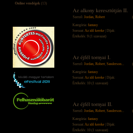
Online vendégek
(13)
Az alkony keresztútján II.
Szerző:
Jordan, Robert
Kategória:
fantasy
Sorozat:
Az idő kereke
| Díjak:
Értékelés: 9 (1 szavazat)
Az éjfél tornyai I.
Szerző:
Jordan, Robert
;
Sanderson...
Kategória:
fantasy
Sorozat:
Az idő kereke
| Díjak:
Értékelés: 10 (1 szavazat)
Az éjfél tornyai II.
Szerző:
Jordan, Robert
;
Sanderson...
Kategória:
fantasy
Sorozat:
Az idő kereke
| Díjak:
Értékelés: 10 (1 szavazat)