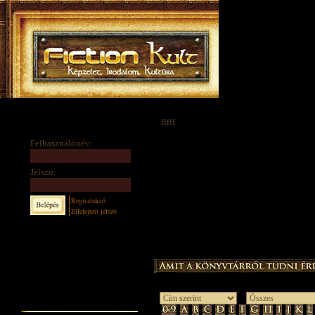
fffff
Felhasználónév:
Jelszó:
Regisztráció
Elfelejtett jelszó