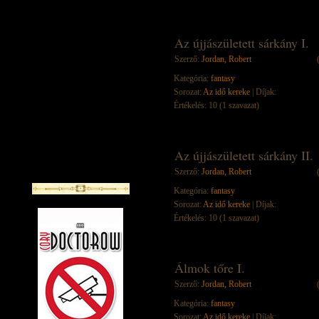
Az újjászületett sárkány I.
Szerző:
Jordan, Robert
Kategória:
fantasy
Sorozat:
Az idő kereke
| Díjak:
Értékelés: 10 (1 szavazat)
Az újjászületett sárkány II.
Szerző:
Jordan, Robert
Kategória:
fantasy
Sorozat:
Az idő kereke
| Díjak:
Értékelés: 10 (1 szavazat)
Álmok tőre I.
Szerző:
Jordan, Robert
Kategória:
fantasy
Sorozat:
Az idő kereke
| Díjak: