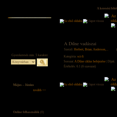
A keresési felt
A Dűne vadászai
Szerző:
Herbert, Brian
;
Anderson,...
Kategória:
sci-fi
Sorozat:
A Dűne ciklus befejezése
| Díjak:
Értékelés: 6.1 (6 szavazat)
Május – Június
tovább >>
Online felhasználók
(0)