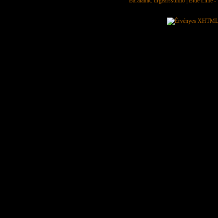
Barátaink:
drgearsstudio
|
Blue Lime - 