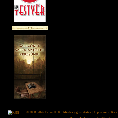
© 2008−2026
Fiction Kult
− Minden jog fenntartva. |
Impresszum
|
Kapc