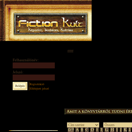
fffff
Felhasználónév:
Jelszó:
Regisztráció
Elfelejtett jelszó