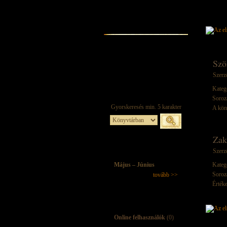
Szö
Szerz
Kateg
Soroz
A kön
Zak
Szerz
Május – Június
Kateg
Soroz
tovább >>
Értéke
Online felhasználók
(0)