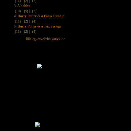
(14) |
(2) |
(7)
3.
A hobbit
(10) |
(5) |
(7)
4.
Harry Potter és a Főnix Rendje
(11) |
(2) |
(4)
5.
Harry Potter és a Tűz Serlege
(11) |
(2) |
(4)
100 legkedveltebb könyv >>