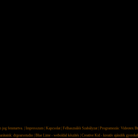
jog fenntartva. |
Impresszum
|
Kapcsolat
|
Felhasználói Szabályzat
| Programozás:
Videotex Bt
arátaink:
drgearsstudio
|
Blue Lime - weboldal készítés
|
Creative Kid - kreatív ajándék gyerek