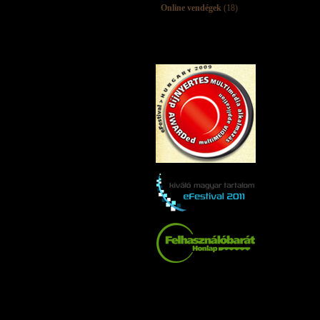
Online vendégek
(18)