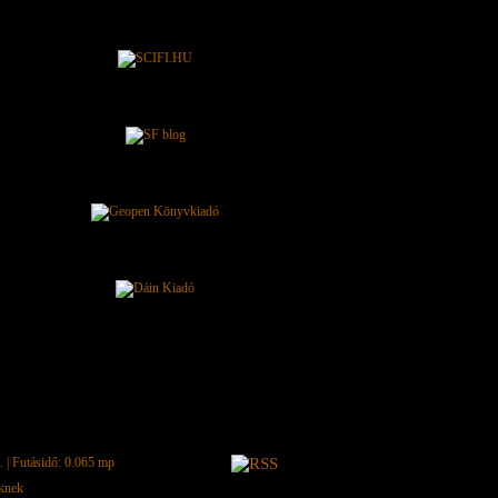
.
| Futásidő: 0.065 mp
eknek