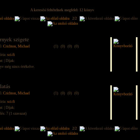
A keresési feltételnek megfelel: 12 könyv
2/2
rnyek szigete
ő:
Crichton, Michael
(1)
(0)
(0)
(0)
ória:
sci-fi
at:
| Díjak:
yv még nincs értékelve.
latás
ő:
Crichton, Michael
(1)
(0)
(0)
(0)
ória:
sci-fi
at:
| Díjak:
lés: 7 (1 szavazat)
2/2