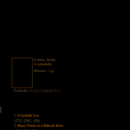
Cronin, Justin
A szabadulás
Olvasta:
1 tag
Értékelés:
8.5 (2) | Értékeld Te is!
1.
A Gyűrűk Ura
(17) |
(10) |
(10)
2.
Harry Potter és a Bölcsek Köve