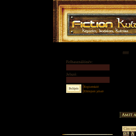
fffff
Felhasználónév:
Jelszó:
Regisztráció
Elfelejtett jelszó