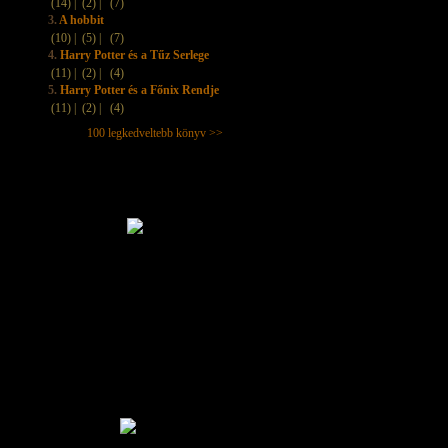
(14) |
(2) |
(7)
3.
A hobbit
(10) |
(5) |
(7)
4.
Harry Potter és a Tűz Serlege
(11) |
(2) |
(4)
5.
Harry Potter és a Főnix Rendje
(11) |
(2) |
(4)
100 legkedveltebb könyv >>