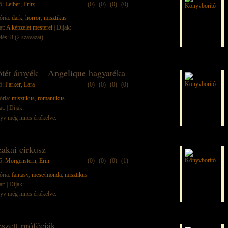
ő:
Leiber, Fritz
(0)
(0)
(0)
(0)
ória:
dark
,
horror
,
misztikus
at:
A képzelet mesterei
| Díjak:
lés: 8 (2 szavazat)
ötét árnyék – Angelique hagyatéka
ő:
Parker, Lara
(0)
(0)
(0)
(0)
ória:
misztikus
,
romantikus
at:
| Díjak:
yv még nincs értékelve.
zakai cirkusz
ő:
Morgenstern, Erin
(0)
(0)
(0)
(1)
ória:
fantasy
,
mese/monda
,
misztikus
at:
| Díjak:
yv még nincs értékelve.
eszett próféciák