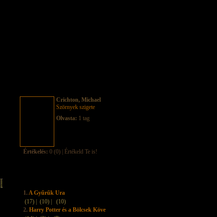
Crichton, Michael
Szörnyek szigete
Olvasta:
1 tag
Értékelés:
0 (0) | Értékeld Te is!
1.
A Gyűrűk Ura
(17) |
(10) |
(10)
2.
Harry Potter és a Bölcsek Köve