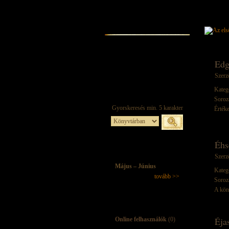
Edg
Szerz
Kateg
Soroz
Értéke
Éhs
Szerz
Május – Június
Kateg
tovább >>
Soroz
A kön
Éja
Online felhasználók
(0)