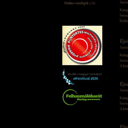
Szerz
Online vendégek
(14)
Kateg
Soroz
Értéke
Éjs
Szerz
Kateg
Soroz
A kön
Éjs
Szerz
Kateg
Soroz
A kön
Elv