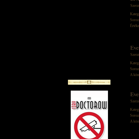
Szerz
Kateg
Soroz
Értéke
Eve
Szerz
Kateg
Soroz
A kön
Eve
Szerz
Kateg
Soroz
A kön