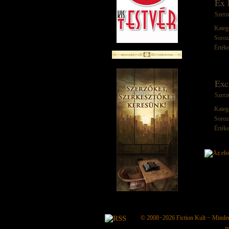
Ex 
Szerz
Kateg
Soroz
Értéke
Exca
Szerz
Kateg
Soroz
Értéke
© 2008−2026
Fiction Kult
− Minden 