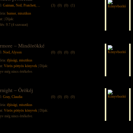
ő:
Gaiman, Neil
;
Pratchett, ...
(3)
(0)
(0)
(1)
ória:
humor
,
misztikus
at:
| Díjak:
lés: 9.7 (4 szavazat)
rmore – Mindörökké
ő:
Noel, Alyson
(0)
(0)
(0)
(0)
ória:
ifjúsági
,
misztikus
at:
Vörös pöttyös könyvek
| Díjak:
yv még nincs értékelve.
rnight – Örökéj
ő:
Gray, Claudia
(0)
(0)
(0)
(0)
ória:
ifjúsági
,
misztikus
at:
Vörös pöttyös könyvek
| Díjak:
yv még nincs értékelve.