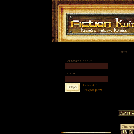
fffff
Felhasználónév:
Jelszó:
Regisztráció
Elfelejtett jelszó