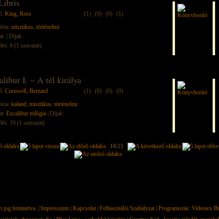
Libris
ő:
King, Ross
(1)
(0)
(0)
(1)
ória:
misztikus
,
történelmi
at:
| Díjak:
lés: 6 (1 szavazat)
libur I. – A tél királya
ő:
Cornwell, Bernard
(1)
(0)
(0)
(0)
ória:
kaland
,
misztikus
,
történelmi
at:
Excalibur trilógia
| Díjak:
lés: 10 (1 szavazat)
10/23
jog fenntartva. |
Impresszum
|
Kapcsolat
|
Felhasználói Szabályzat
| Programozás:
Videotex Bt