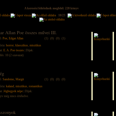
A keresési feltételnek megfelel: 228 könyv
10/23
ar Allan Poe összes művei III.
ő:
Poe, Edgar Allan
(1)
(0)
(0)
(1)
ória:
horror
,
klasszikus
,
misztikus
at:
E. A. Poe összes
| Díjak:
lés: 10 (2 szavazat)
ég
ő:
Sandemo, Margit
(1)
(0)
(0)
(0)
ória:
kaland
,
misztikus
,
romantikus
at:
Jéghegyek népe
| Díjak:
yv még nincs értékelve.
sszonyok