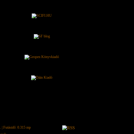
.
| Futásidő: 0.315 mp