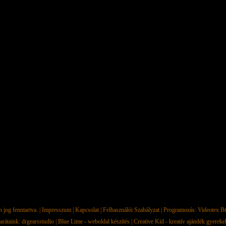
jog fenntartva. |
Impresszum
|
Kapcsolat
|
Felhasználói Szabályzat
| Programozás:
Videotex Bt
arátaink:
drgearsstudio
|
Blue Lime - weboldal készítés
|
Creative Kid - kreatív ajándék gyerek