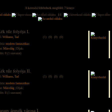
A keresési feltételnek megfelel: 7 könyv
1/1
ék tűz folyója I.
ő:
Williams, Tad
(1)
(0)
(0)
(0)
ória:
modern fantasztikus
at:
Másvilág
| Díjak:
lés: 8 (1 szavazat)
ék tűz folyója II.
ő:
Williams, Tad
(1)
(0)
(0)
(0)
ória:
modern fantasztikus
at:
Másvilág
| Díjak:
lés: 8 (1 szavazat)
arany árnyék városa I.