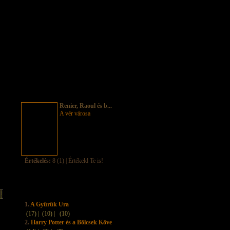
Renier, Raoul és b...
A vér városa
Értékelés:
8 (1) | Értékeld Te is!
1.
A Gyűrűk Ura
(17) |
(10) |
(10)
2.
Harry Potter és a Bölcsek Köve