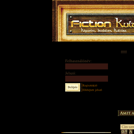
fffff
Felhasználónév:
Jelszó:
Regisztráció
Elfelejtett jelszó