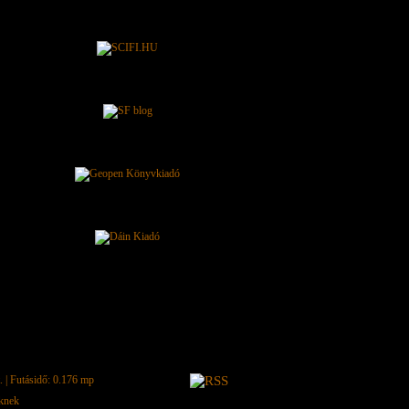
.
| Futásidő: 0.176 mp
eknek