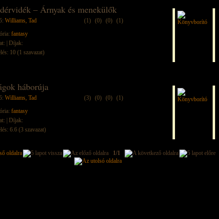
dérvidék – Árnyak és menekülők
ő:
Williams, Tad
(1)
(0)
(0)
(1)
ória:
fantasy
at:
| Díjak:
lés: 10 (1 szavazat)
ágok háborúja
ő:
Williams, Tad
(3)
(0)
(0)
(1)
ória:
fantasy
at:
| Díjak:
lés: 6.6 (3 szavazat)
1/1