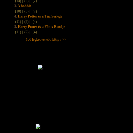
(14) |
(2) |
(7)
3.
A hobbit
(10) |
(5) |
(7)
4.
Harry Potter és a Tűz Serlege
(11) |
(2) |
(4)
5.
Harry Potter és a Főnix Rendje
(11) |
(2) |
(4)
100 legkedveltebb könyv >>