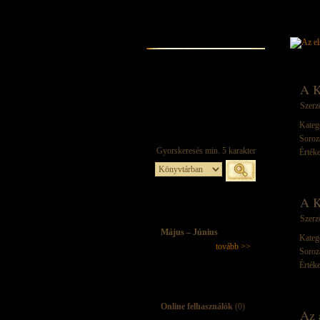
A K
Szerz
Kateg
Soroz
Értéke
A K
Szerz
Május – Június
Kateg
tovább >>
Soroz
Értéke
Online felhasználók
(0)
Az 