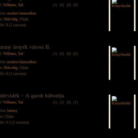
ő:
Williams, Tad
(1)
(0)
(0)
(0)
ória:
modern fantasztikus
at:
Másvilág
| Díjak:
lés: 8 (2 szavazat)
arany árnyék városa II.
ő:
Williams, Tad
(1)
(0)
(0)
(0)
ória:
modern fantasztikus
at:
Másvilág
| Díjak:
lés: 8 (2 szavazat)
dérvidék – A qarok háborúja
ő:
Williams, Tad
(1)
(1)
(0)
(1)
ória:
fantasy
at:
| Díjak:
lés: 6.5 (2 szavazat)