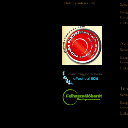
Online vendégek
(20)
Szerz
Kateg
Soroz
Értéke
Az 
Szerz
Kateg
Soroz
Értéke
Tün
Szerz
Kateg
Soroz
Értéke