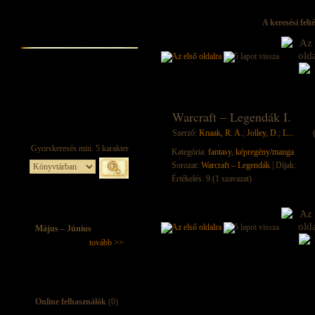
A keresési felt
Warcraft – Legendák I.
Szerző:
Knaak, R. A.
;
Jolley, D.
;
L...
Kategória:
fantasy
,
képregény/manga
Sorozat:
Warcraft – Legendák
| Díjak:
Értékelés: 9 (1 szavazat)
Május – Június
tovább >>
Online felhasználók
(0)