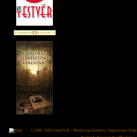
© 2008−2026
Fiction Kult
− Minden jog fenntartva. |
Impresszum
|
Kapc