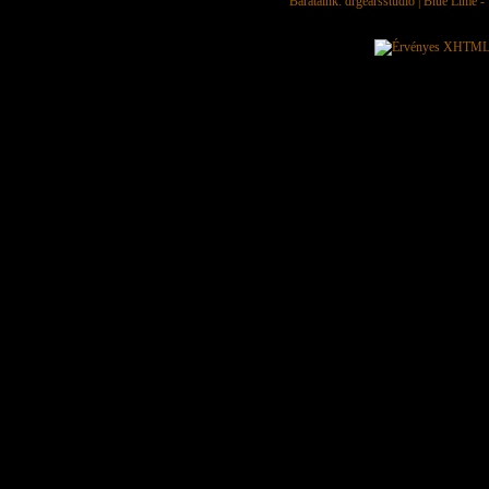
Barátaink:
drgearsstudio
|
Blue Lime - 