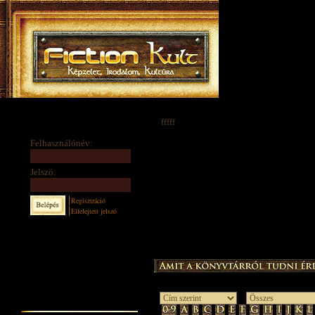
fffff
Felhasználónév:
Jelszó:
Regisztráció
Elfelejtett jelszó