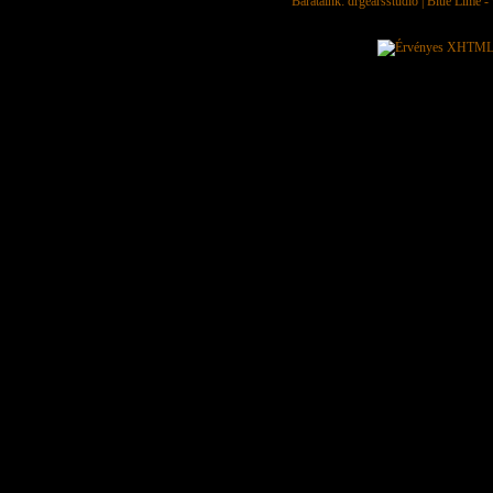
Barátaink:
drgearsstudio
|
Blue Lime - 