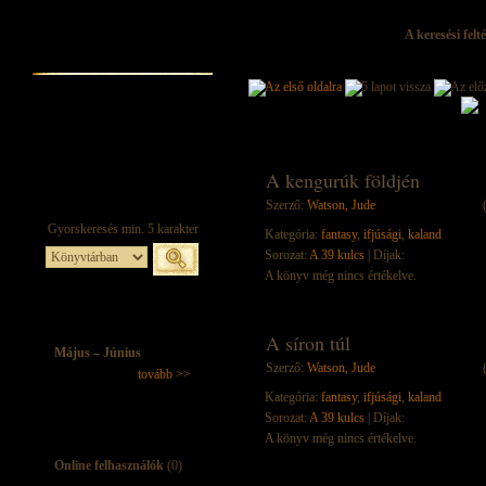
A keresési felt
A kengurúk földjén
Szerző:
Watson, Jude
Kategória:
fantasy
,
ifjúsági
,
kaland
Sorozat:
A 39 kulcs
| Díjak:
A könyv még nincs értékelve.
A síron túl
Május – Június
Szerző:
Watson, Jude
tovább >>
Kategória:
fantasy
,
ifjúsági
,
kaland
Sorozat:
A 39 kulcs
| Díjak:
A könyv még nincs értékelve.
Online felhasználók
(0)