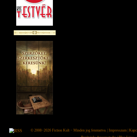
© 2008−2026
Fiction Kult
− Minden jog fenntartva. |
Impresszum
|
Kapc