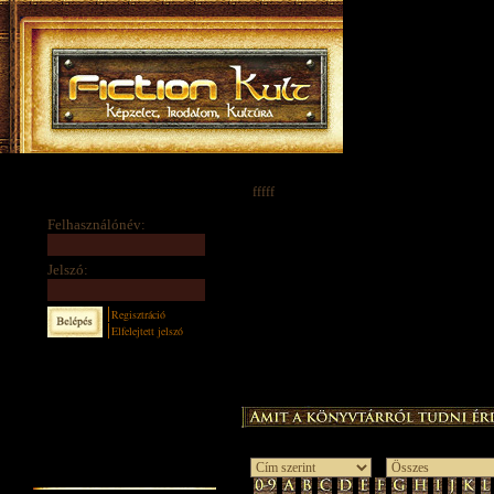
fffff
Felhasználónév:
Jelszó:
Regisztráció
Elfelejtett jelszó