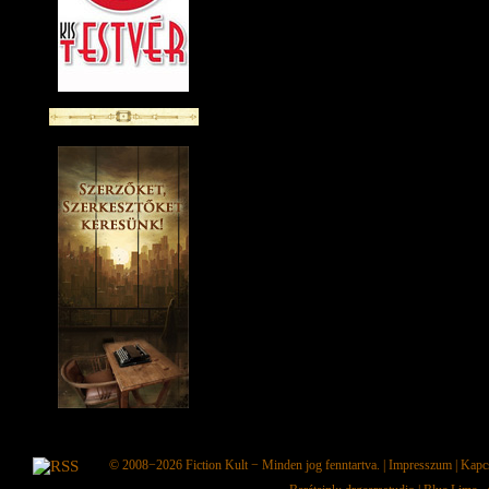
© 2008−2026
Fiction Kult
− Minden jog fenntartva. |
Impresszum
|
Kapc