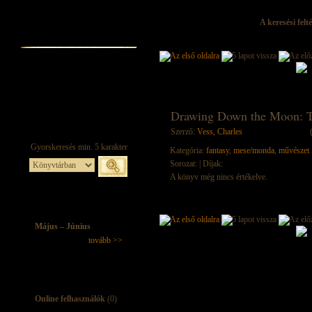
A keresési felt
Drawing Down the Moon: Th
Szerző:
Vess, Charles
Kategória:
fantasy
,
mese/monda
,
művészet
Sorozat:
| Díjak:
A könyv még nincs értékelve.
Május – Június
tovább >>
Online felhasználók
(0)