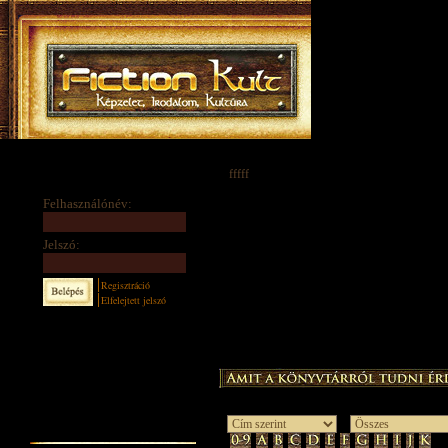
fffff
Felhasználónév:
Jelszó:
Regisztráció
Elfelejtett jelszó