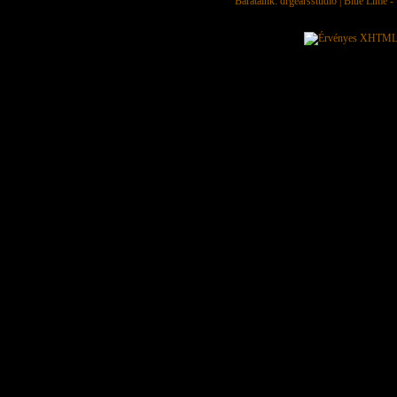
Barátaink:
drgearsstudio
|
Blue Lime - 