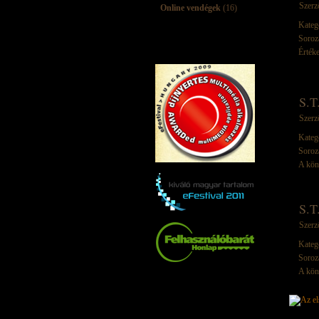
Szerz
Online vendégek
(16)
Kateg
Soroz
Értéke
S.T
Szerz
Kateg
Soroz
A kön
S.T
Szerz
Kateg
Soroz
A kön