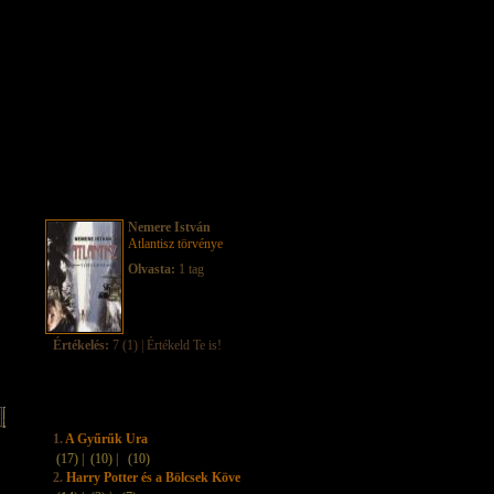
Nemere István
Atlantisz törvénye
Olvasta:
1 tag
Értékelés:
7 (1) | Értékeld Te is!
1.
A Gyűrűk Ura
(17) |
(10) |
(10)
2.
Harry Potter és a Bölcsek Köve