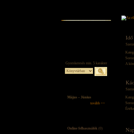
Idő
Szerz
Kateg
Soroz
A kön
Káo
Szerz
Május – Június
Kateg
Soroz
tovább >>
Értéke
Nap
Online felhasználók
(0)