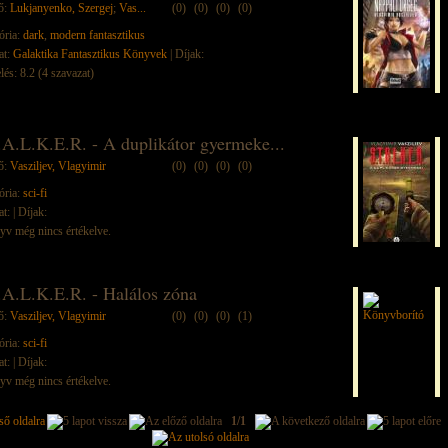
ő:
Lukjanyenko, Szergej
;
Vas...
(0)
(0)
(0)
(0)
ória:
dark
,
modern fantasztikus
at:
Galaktika Fantasztikus Könyvek
| Díjak:
lés: 8.2 (4 szavazat)
.A.L.K.E.R. - A duplikátor gyermeke...
ő:
Vasziljev, Vlagyimir
(0)
(0)
(0)
(0)
ória:
sci-fi
at:
| Díjak:
yv még nincs értékelve.
.A.L.K.E.R. - Halálos zóna
ő:
Vasziljev, Vlagyimir
(0)
(0)
(0)
(1)
ória:
sci-fi
at:
| Díjak:
yv még nincs értékelve.
1/1