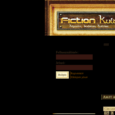
fffff
Felhasználónév:
Jelszó:
Regisztráció
Elfelejtett jelszó