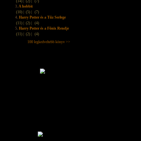
(14) |
(2) |
(7)
3.
A hobbit
(10) |
(5) |
(7)
4.
Harry Potter és a Tűz Serlege
(11) |
(2) |
(4)
5.
Harry Potter és a Főnix Rendje
(11) |
(2) |
(4)
100 legkedveltebb könyv >>