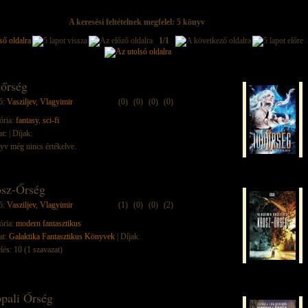
A keresési feltételnek megfelel: 5 könyv
1/1
 őrség
ő:
Vasziljev, Vlagyimir
(0)
(0)
(0)
(0)
ória:
fantasy
,
sci-fi
at:
| Díjak:
yv még nincs értékelve.
sz-Őrség
ő:
Vasziljev, Vlagyimir
(1)
(0)
(0)
(2)
ória:
modern fantasztikus
at:
Galaktika Fantasztikus Könyvek
| Díjak:
lés: 10 (1 szavazat)
pali Őrség