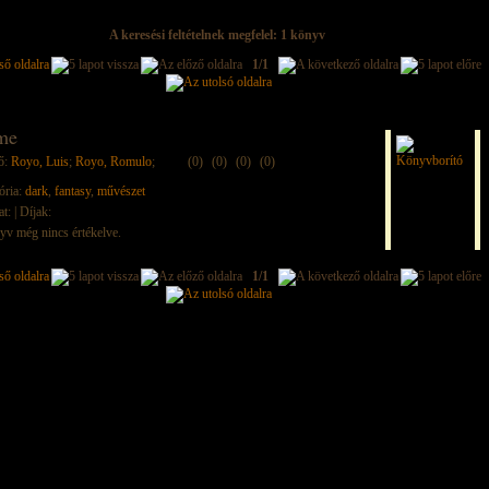
A keresési feltételnek megfelel: 1 könyv
1/1
me
ő:
Royo, Luis
;
Royo, Romulo
;
(0)
(0)
(0)
(0)
ória:
dark
,
fantasy
,
művészet
at:
| Díjak:
yv még nincs értékelve.
1/1