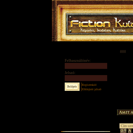
fffff
Felhasználónév:
Jelszó:
Regisztráció
Elfelejtett jelszó