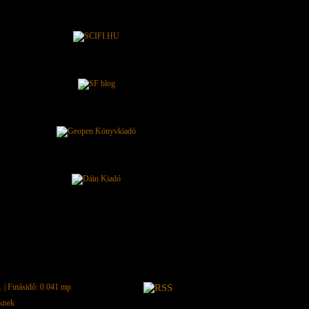
.
| Futásidő: 0.041 mp
eknek