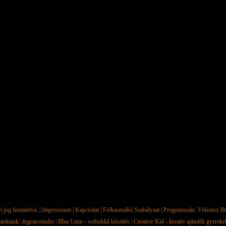
jog fenntartva. |
Impresszum
|
Kapcsolat
|
Felhasználói Szabályzat
| Programozás:
Videotex Bt
arátaink:
drgearsstudio
|
Blue Lime - weboldal készítés
|
Creative Kid - kreatív ajándék gyerek