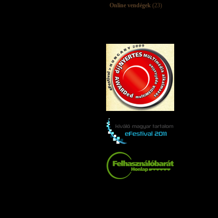
Online vendégek
(23)