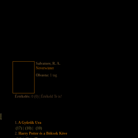
Salvatore, R. A.
Neverwinter
Olvasta:
1 tag
Értékelés:
0 (0) | Értékeld Te is!
1.
A Gyűrűk Ura
(17) |
(10) |
(10)
2.
Harry Potter és a Bölcsek Köve