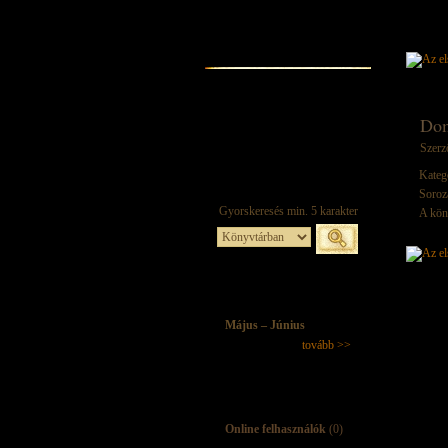
Do
Szerz
Kateg
Soroz
A kön
Május – Június
tovább >>
Online felhasználók
(0)