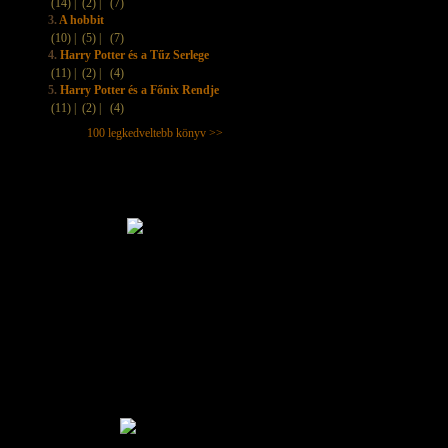
(14) |
(2) |
(7)
3.
A hobbit
(10) |
(5) |
(7)
4.
Harry Potter és a Tűz Serlege
(11) |
(2) |
(4)
5.
Harry Potter és a Főnix Rendje
(11) |
(2) |
(4)
100 legkedveltebb könyv >>