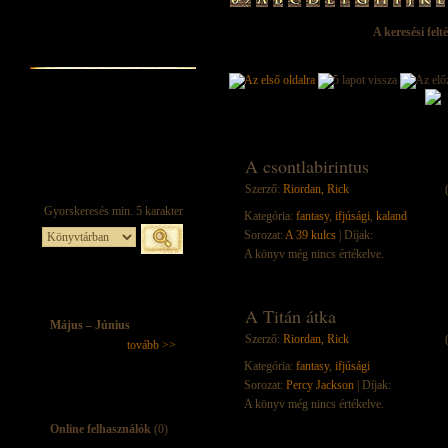
A keresési felt
A csontlabirintus
Szerző:
Riordan, Rick
Kategória:
fantasy
,
ifjúsági
,
kaland
Sorozat:
A 39 kulcs
| Díjak:
A könyv még nincs értékelve.
A Titán átka
Május – Június
Szerző:
Riordan, Rick
tovább >>
Kategória:
fantasy
,
ifjúsági
Sorozat:
Percy Jackson
| Díjak:
A könyv még nincs értékelve.
Online felhasználók
(0)