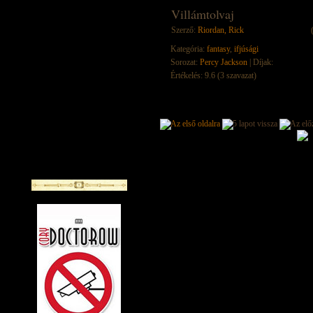
Villámtolvaj
Szerző:
Riordan, Rick
Kategória:
fantasy
,
ifjúsági
Sorozat:
Percy Jackson
| Díjak:
Értékelés: 9.6 (3 szavazat)