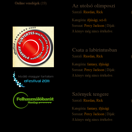
Online vendégek
(19)
Az utolsó olimposzi
Szerző:
Riordan, Rick
Kategória:
ifjúsági
,
sci-fi
Sorozat:
Percy Jackson
| Díjak:
A könyv még nincs értékelve.
Csata a labirintusban
Szerző:
Riordan, Rick
Kategória:
fantasy
,
ifjúsági
Sorozat:
Percy Jackson
| Díjak:
A könyv még nincs értékelve.
Szörnyek tengere
Szerző:
Riordan, Rick
Kategória:
fantasy
,
ifjúsági
Sorozat:
Percy Jackson
| Díjak:
A könyv még nincs értékelve.