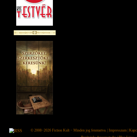
© 2008−2026
Fiction Kult
− Minden jog fenntartva. |
Impresszum
|
Kapc