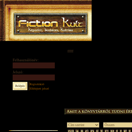
fffff
Felhasználónév:
Jelszó:
Regisztráció
Elfelejtett jelszó