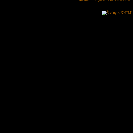
Barátaink:
drgearsstudio
|
Blue Lime - 