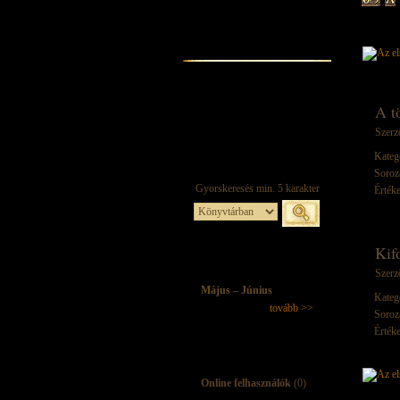
A t
Szerz
Kateg
Soroz
Értéke
Kifo
Szerz
Május – Június
Kateg
tovább >>
Soroz
Értéke
Online felhasználók
(0)