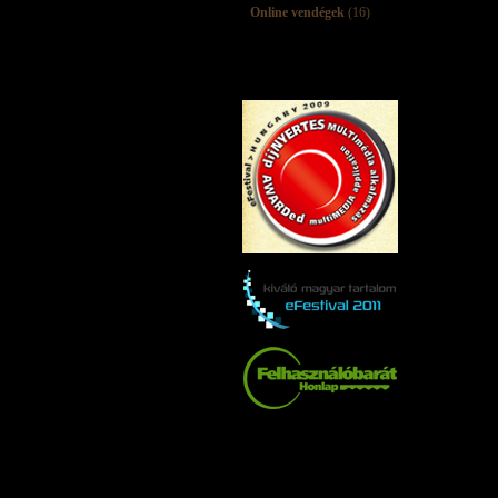
Online vendégek
(16)