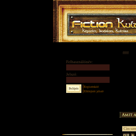
fffff
Felhasználónév:
Jelszó:
Regisztráció
Elfelejtett jelszó