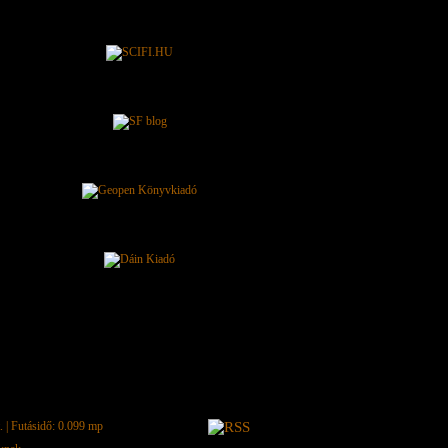
.
| Futásidő: 0.099 mp