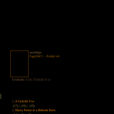
antológia
Fagyföld 1. – Királyi vér
Értékelés:
0 (0) | Értékeld Te is!
1.
A Gyűrűk Ura
(17) |
(10) |
(10)
2.
Harry Potter és a Bölcsek Köve