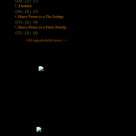
(14) |
(2) |
(7)
3.
A hobbit
(10) |
(5) |
(7)
4.
Harry Potter és a Tűz Serlege
(11) |
(2) |
(4)
5.
Harry Potter és a Főnix Rendje
(11) |
(2) |
(4)
100 legkedveltebb könyv >>