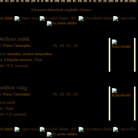
A keresési feltételnek megfelel: 2 könyv
1/1
ökéletes trükk
ő:
Priest, Christopher
(0)
(0)
(1)
(0)
ória:
misztikus
,
modern fantasztikus
at:
A képzelet mesterei
| Díjak:
lés: 10 (1 szavazat)
rdított világ
ő:
Priest, Christopher
(0)
(0)
(0)
(0)
ória:
sci-fi
at:
| Díjak:
lés: 6 (1 szavazat)
1/1