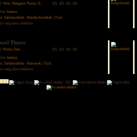
ő:
Weis, Margaret
;
Perrin, D...
(0)
(0)
(0)
(0)
ória:
fantasy
at:
Sárkánydárda - Raistlin-krónikák
| Díjak:
yv még nincs értékelve.
verő Theros
ő:
Perrin, Don
(0)
(0)
(0)
(0)
ória:
fantasy
at:
Sárkánydárda - Harcosok
| Díjak:
yv még nincs értékelve.
1/1