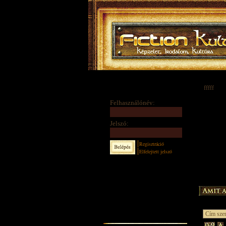
fffff
Felhasználónév:
Jelszó:
Regisztráció
Elfelejtett jelszó