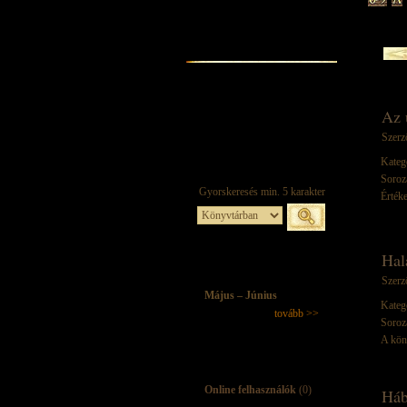
Az 
Szerz
Kateg
Soroz
Értéke
Hal
Szerz
Május – Június
Kateg
tovább >>
Soroz
A kön
Online felhasználók
(0)
Háb