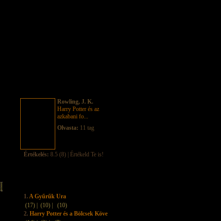
Rowling, J. K.
Harry Potter és az
azkabani fo...
Olvasta:
11 tag
Értékelés:
8.5 (8) | Értékeld Te is!
1.
A Gyűrűk Ura
(17) |
(10) |
(10)
2.
Harry Potter és a Bölcsek Köve