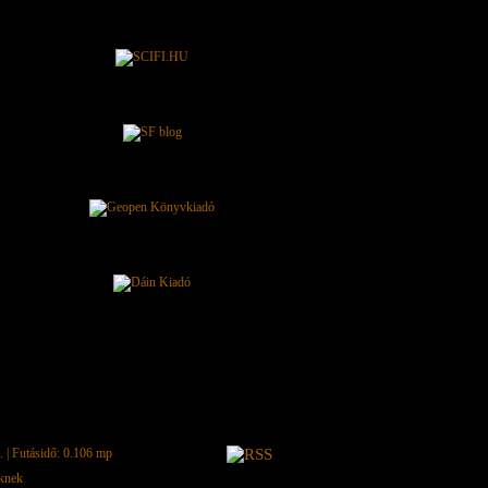
.
| Futásidő: 0.106 mp
eknek