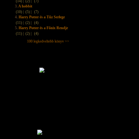
(14) |
(2) |
(7)
3.
A hobbit
(10) |
(5) |
(7)
4.
Harry Potter és a Tűz Serlege
(11) |
(2) |
(4)
5.
Harry Potter és a Főnix Rendje
(11) |
(2) |
(4)
100 legkedveltebb könyv >>