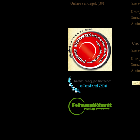
Online vendégek
(30)
Szerz
Kateg
Soroz
A kön
Vas
Szerz
Kateg
Soroz
A kön