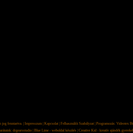
jog fenntartva. |
Impresszum
|
Kapcsolat
|
Felhasználói Szabályzat
| Programozás:
Videotex Bt
arátaink:
drgearsstudio
|
Blue Lime - weboldal készítés
|
Creative Kid - kreatív ajándék gyerek