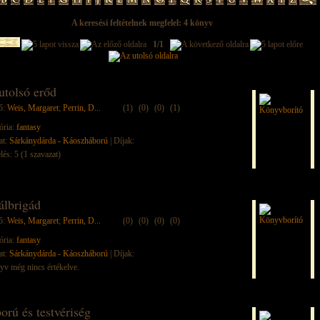
A keresési feltételnek megfelel: 4 könyv
1/1
utolsó erőd
ő:
Weis, Margaret
;
Perrin, D...
(1)
(0)
(0)
(1)
ória:
fantasy
at:
Sárkánydárda - Káoszháború
| Díjak:
lés: 5 (1 szavazat)
álbrigád
ő:
Weis, Margaret
;
Perrin, D...
(0)
(0)
(0)
(0)
ória:
fantasy
at:
Sárkánydárda - Káoszháború
| Díjak:
yv még nincs értékelve.
orú és testvériség