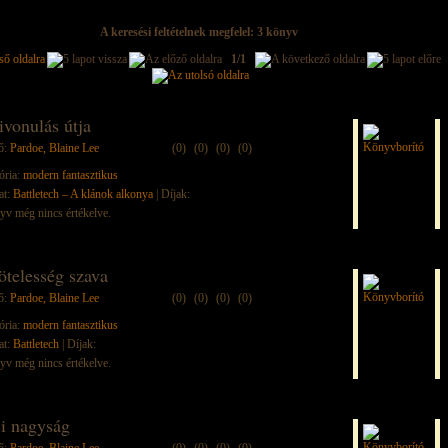
A keresési feltételnek megfelel: 3 könyv
1/1
ivonulás útja
ő:
Pardoe, Blaine Lee
(0)
(0)
(0)
(0)
ória:
modern fantasztikus
at:
Battletech – A klánok alkonya
| Díjak:
yv még nincs értékelve.
ötelesség szava
ő:
Pardoe, Blaine Lee
(0)
(0)
(0)
(0)
ória:
modern fantasztikus
at:
Battletech
| Díjak:
yv még nincs értékelve.
i nagyság