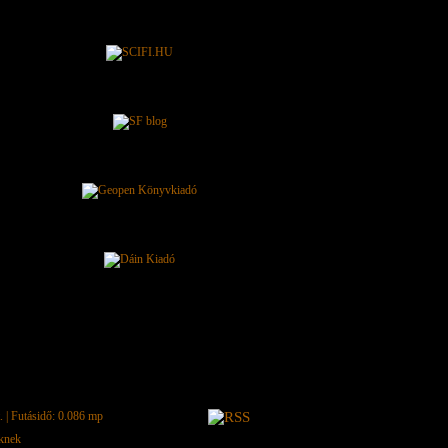
.
| Futásidő: 0.086 mp
eknek