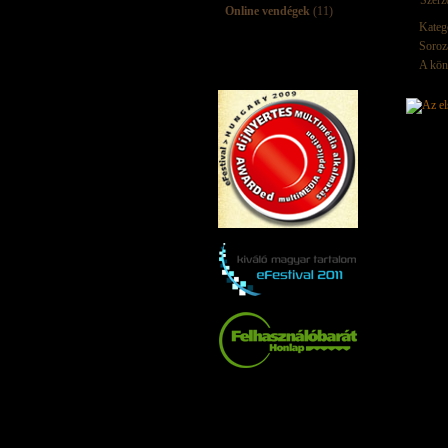
Szerz
Online vendégek
(11)
Kateg
Soroz
A kön