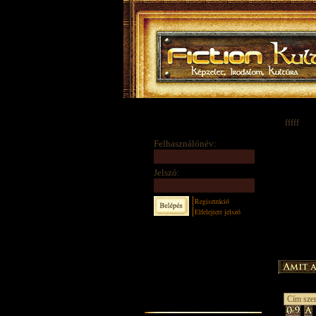
fffff
Felhasználónév:
Jelszó:
Regisztráció
Elfelejtett jelszó