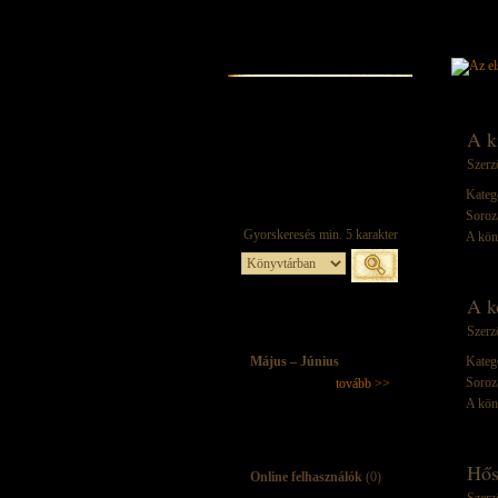
A k
Szerz
Kateg
Soroz
A kön
A k
Szerz
Május – Június
Kateg
Soroz
tovább >>
A kön
Hős
Online felhasználók
(0)