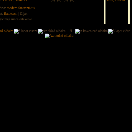
ő:
Pardoe, Blaine Lee
(0)
(0)
(0)
(0)
ória:
modern fantasztikus
at:
Battletech
| Díjak:
yv még nincs értékelve.
1/1