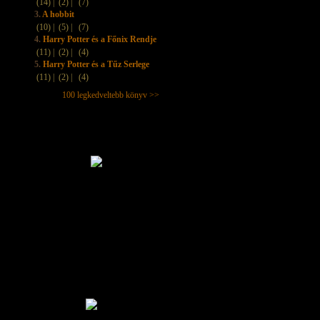
(14) |
(2) |
(7)
3.
A hobbit
(10) |
(5) |
(7)
4.
Harry Potter és a Főnix Rendje
(11) |
(2) |
(4)
5.
Harry Potter és a Tűz Serlege
(11) |
(2) |
(4)
100 legkedveltebb könyv >>