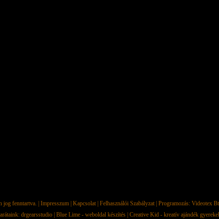
jog fenntartva. |
Impresszum
|
Kapcsolat
|
Felhasználói Szabályzat
| Programozás:
Videotex Bt
arátaink:
drgearsstudio
|
Blue Lime - weboldal készítés
|
Creative Kid - kreatív ajándék gyerek