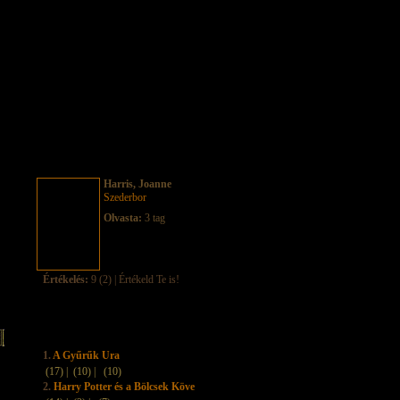
Harris, Joanne
Szederbor
Olvasta:
3 tag
Értékelés:
9 (2) | Értékeld Te is!
1.
A Gyűrűk Ura
(17) |
(10) |
(10)
2.
Harry Potter és a Bölcsek Köve