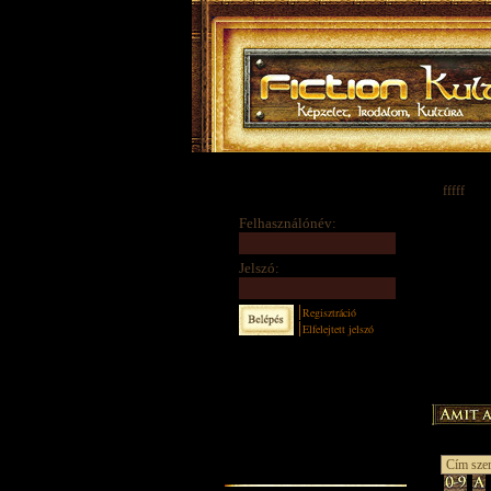
fffff
Felhasználónév:
Jelszó:
Regisztráció
Elfelejtett jelszó