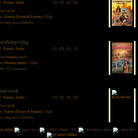
ő:
Norton, Andre
(0)
(0)
(0)
(0)
ória:
sci-fi
at:
Science Fiction & Fantasy
| Díjak:
yv még nincs értékelve.
zorkányvilág
ő:
Norton, Andre
(1)
(0)
(0)
(1)
ória:
fantasy
,
sci-fi
at:
Phoenix fantasy
| Díjak:
lés: 6 (1 szavazat)
harcosok
ő:
Norton, Andre
(0)
(0)
(0)
(0)
ória:
sci-fi
at:
Science Fiction & Fantasy
| Díjak:
yv még nincs értékelve.
1/1