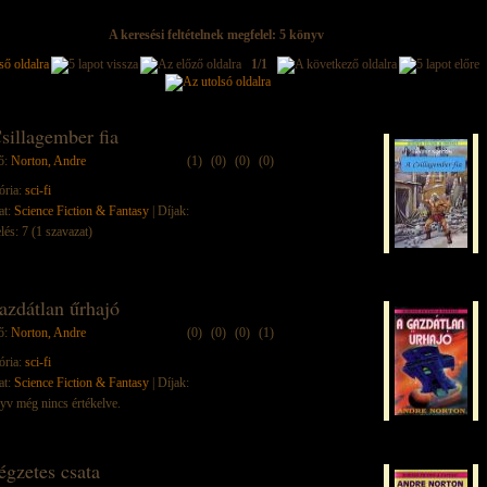
A keresési feltételnek megfelel: 5 könyv
1/1
sillagember fia
ő:
Norton, Andre
(1)
(0)
(0)
(0)
ória:
sci-fi
at:
Science Fiction & Fantasy
| Díjak:
lés: 7 (1 szavazat)
azdátlan űrhajó
ő:
Norton, Andre
(0)
(0)
(0)
(1)
ória:
sci-fi
at:
Science Fiction & Fantasy
| Díjak:
yv még nincs értékelve.
égzetes csata