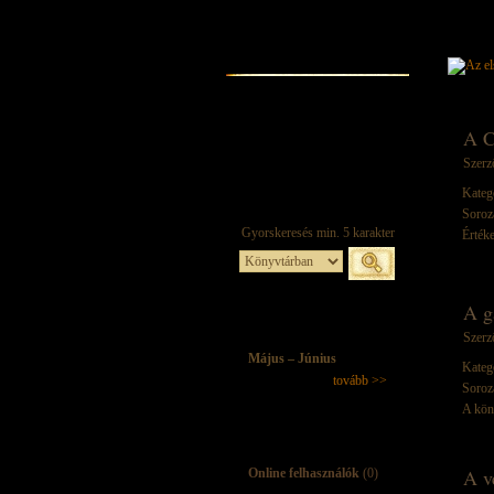
A C
Szerz
Kateg
Soroz
Értéke
A g
Szerz
Május – Június
Kateg
tovább >>
Soroz
A kön
A v
Online felhasználók
(0)