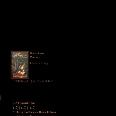
Rice, Anne
Pandora
Olvasta:
1 tag
Értékelés:
8.3 (3) | Értékeld Te is!
1.
A Gyűrűk Ura
(17) |
(10) |
(10)
2.
Harry Potter és a Bölcsek Köve