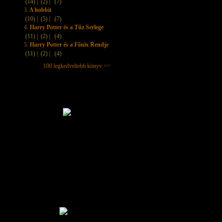
(14) |
(2) |
(7)
3.
A hobbit
(10) |
(5) |
(7)
4.
Harry Potter és a Tűz Serlege
(11) |
(2) |
(4)
5.
Harry Potter és a Főnix Rendje
(11) |
(2) |
(4)
100 legkedveltebb könyv >>