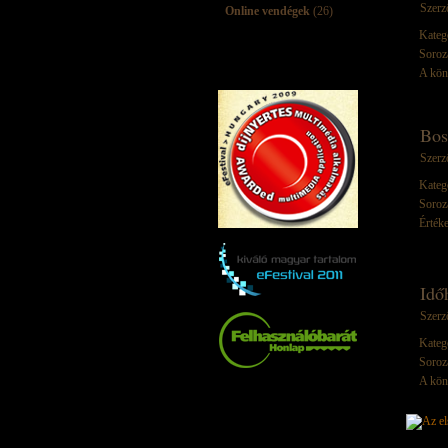
Szerz
Online vendégek
(26)
Kateg
Soroz
A kön
Bos
Szerz
Kateg
Soroz
Értéke
Idő
Szerz
Kateg
Soroz
A kön