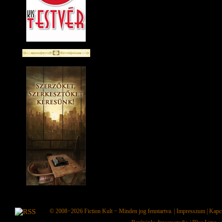
© 2008−2026
Fiction Kult
− Minden jog fenntartva. |
Impresszum
|
Kapc