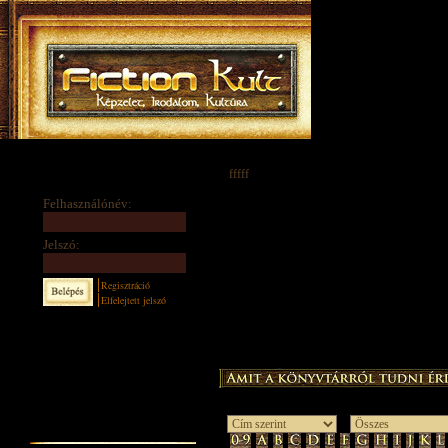
fffff
Felhasználónév:
Jelszó:
Regisztráció
Elfelejtett jelszó