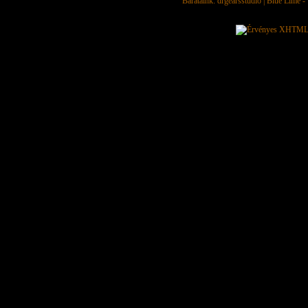
Barátaink:
drgearsstudio
|
Blue Lime - 