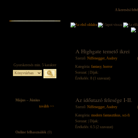
A keresési felt
A Highgate temető ikrei
Szerző:
Niffenegger, Audrey
Kategória:
fantasy
,
horror
Sorozat:
| Díjak:
Értékelés: 8 (1 szavazat)
Az időutazó felesége I-II.
Május – Június
tovább >>
Szerző:
Niffenegger, Audrey
Kategória:
modern fantasztikus
,
sci-fi
Sorozat:
| Díjak:
Értékelés: 6.5 (2 szavazat)
Online felhasználók
(0)