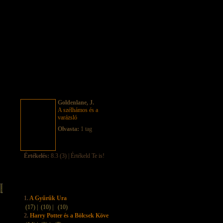
Goldenlane, J.
A szélhámos és a
varázsló
Olvasta:
1 tag
Értékelés:
8.3 (3) | Értékeld Te is!
1.
A Gyűrűk Ura
(17) |
(10) |
(10)
2.
Harry Potter és a Bölcsek Köve