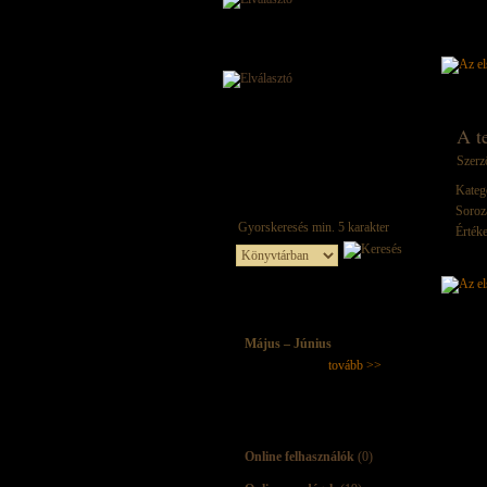
A t
Szerz
Kateg
Soroz
Értéke
Május – Június
tovább >>
Online felhasználók
(0)