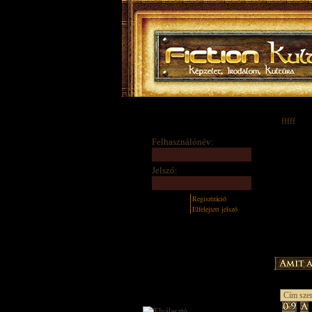
fffff
Felhasználónév:
Jelszó:
Regisztráció
Elfelejtett jelszó