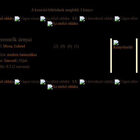
A keresési feltételnek megfelel: 1 könyv
1/1
eremtők árnyai
ő:
Mesta, Gabriel
(2)
(0)
(0)
(1)
ória:
modern fantasztikus
at:
Starcraft
| Díjak:
lés: 8.5 (2 szavazat)
1/1