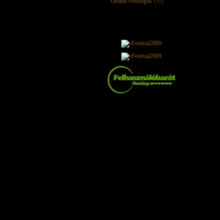
Online vendégek
(19)