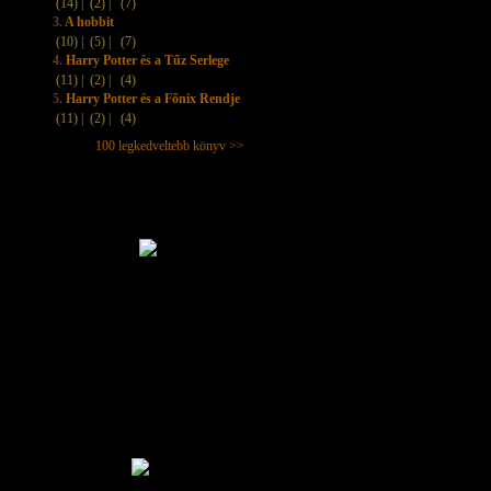
(14) |
(2) |
(7)
3.
A hobbit
(10) |
(5) |
(7)
4.
Harry Potter és a Tűz Serlege
(11) |
(2) |
(4)
5.
Harry Potter és a Főnix Rendje
(11) |
(2) |
(4)
100 legkedveltebb könyv >>