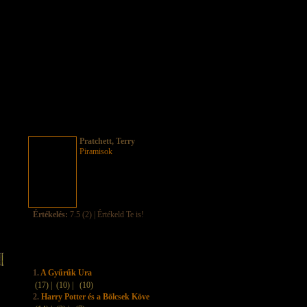
Pratchett, Terry
Piramisok
Értékelés:
7.5 (2) | Értékeld Te is!
1.
A Gyűrűk Ura
(17) |
(10) |
(10)
2.
Harry Potter és a Bölcsek Köve