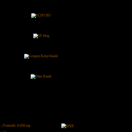
.
| Futásidő: 0.058 mp