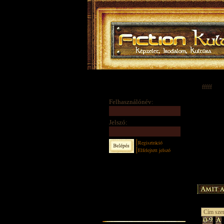
fffff
Felhasználónév:
Jelszó:
Regisztráció
Elfelejtett jelszó