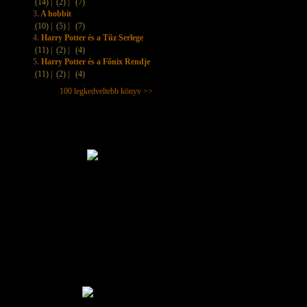
(14) |
(2) |
(7)
3.
A hobbit
(10) |
(5) |
(7)
4.
Harry Potter és a Tűz Serlege
(11) |
(2) |
(4)
5.
Harry Potter és a Főnix Rendje
(11) |
(2) |
(4)
100 legkedveltebb könyv >>