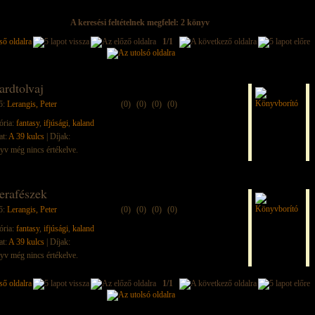
A keresési feltételnek megfelel: 2 könyv
1/1
ardtolvaj
ő:
Lerangis, Peter
(0)
(0)
(0)
(0)
ória:
fantasy
,
ifjúsági
,
kaland
at:
A 39 kulcs
| Díjak:
yv még nincs értékelve.
erafészek
ő:
Lerangis, Peter
(0)
(0)
(0)
(0)
ória:
fantasy
,
ifjúsági
,
kaland
at:
A 39 kulcs
| Díjak:
yv még nincs értékelve.
1/1