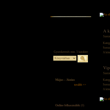
A k
Szerz
Kateg
Soroz
A kön
Vip
Szerz
Május – Június
Kateg
Soroz
tovább >>
A kön
Online felhasználók
(0)