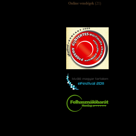
Online vendégek
(21)