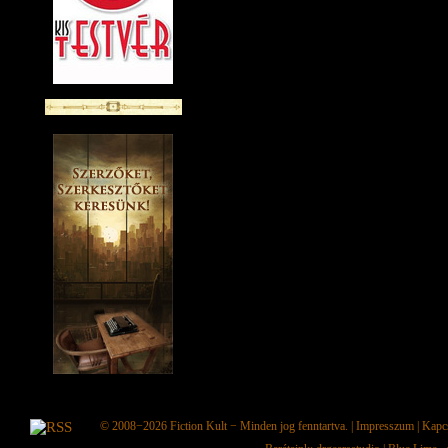
© 2008−2026
Fiction Kult
− Minden jog fenntartva. |
Impresszum
|
Kapc