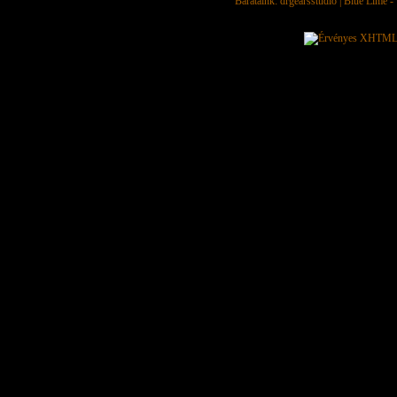
Barátaink:
drgearsstudio
|
Blue Lime - 