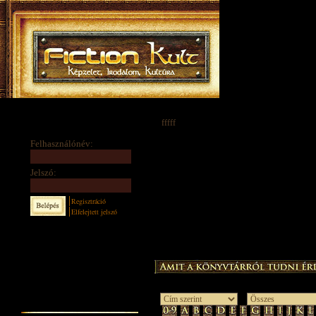
fffff
Felhasználónév:
Jelszó:
Regisztráció
Elfelejtett jelszó