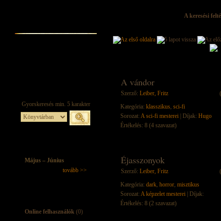
A keresési felt
A vándor
Szerző:
Leiber, Fritz
Kategória:
klasszikus
,
sci-fi
Sorozat:
A sci-fi mesterei
| Díjak:
Hugo
Értékelés: 8 (4 szavazat)
Éjasszonyok
Május – Június
tovább >>
Szerző:
Leiber, Fritz
Kategória:
dark
,
horror
,
misztikus
Sorozat:
A képzelet mesterei
| Díjak:
Értékelés: 8 (2 szavazat)
Online felhasználók
(0)