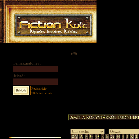
fffff
Felhasználónév:
Jelszó:
Regisztráció
Elfelejtett jelszó