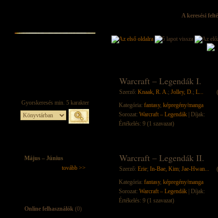
A keresési felt
Warcraft – Legendák I.
Szerző:
Knaak, R. A.
;
Jolley, D.
;
L...
Kategória:
fantasy
,
képregény/manga
Sorozat:
Warcraft – Legendák
| Díjak:
Értékelés: 9 (1 szavazat)
Warcraft – Legendák II.
Május – Június
tovább >>
Szerző:
Erie
;
In-Bae, Kim
;
Jae-Hwan...
Kategória:
fantasy
,
képregény/manga
Sorozat:
Warcraft – Legendák
| Díjak:
Értékelés: 9 (1 szavazat)
Online felhasználók
(0)