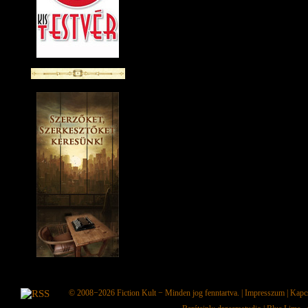
© 2008−2026
Fiction Kult
− Minden jog fenntartva. |
Impresszum
|
Kapc