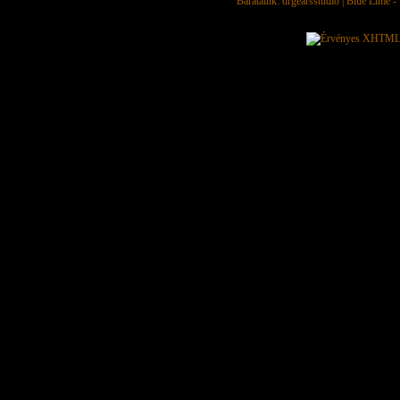
Barátaink:
drgearsstudio
|
Blue Lime - 