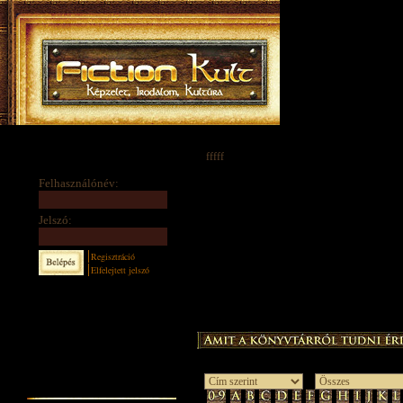
fffff
Felhasználónév:
Jelszó:
Regisztráció
Elfelejtett jelszó