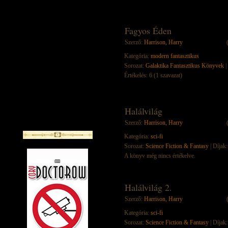
Fagyos Éden
Szerző:
Harrison, Harry
Kategória:
modern fantasztikus
Sorozat:
Galaktika Fantasztikus Könyvek
|
Értékelés: 6 (1 szavazat)
Halálvilág
Szerző:
Harrison, Harry
Kategória:
sci-fi
Sorozat:
Science Fiction & Fantasy
| Díjak:
A könyv még nincs értékelve.
Halálvilág 2.
Szerző:
Harrison, Harry
Kategória:
sci-fi
Sorozat:
Science Fiction & Fantasy
| Díjak: