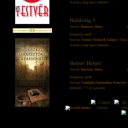
A könyv még nincs értékelve.
Halálvilág 3.
Szerző:
Harrison, Harry
Kategória:
sci-fi
Sorozat:
Science Fiction & Fantasy
| Díjak:
A könyv még nincs értékelve.
Helyet! Helyet!
Szerző:
Harrison, Harry
Kategória:
sci-fi
Sorozat:
Galaktika Fantasztikus Könyvek
|
Értékelés: 7.5 (2 szavazat)