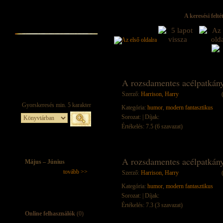
A keresési felt
A rozsdamentes acélpatkán
Szerző:
Harrison, Harry
Kategória:
humor
,
modern fantasztikus
Sorozat:
| Díjak:
Értékelés: 7.5 (6 szavazat)
A rozsdamentes acélpatkány
Május – Június
tovább >>
Szerző:
Harrison, Harry
Kategória:
humor
,
modern fantasztikus
Sorozat:
| Díjak:
Értékelés: 7.3 (3 szavazat)
Online felhasználók
(0)