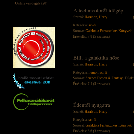
Online vendégek
(20)
A technicolor® időgép
Szerző:
Harrison, Harry
Kategória:
sci-fi
Sorozat:
Galaktika Fantasztikus Könyvek
|
Értékelés: 7.8 (5 szavazat)
Bill, a galaktika hőse
Szerző:
Harrison, Harry
Kategória:
humor
,
sci-fi
Sorozat:
Science Fiction & Fantasy
| Díjak:
Értékelés: 7.4 (5 szavazat)
Édentől nyugatra
Szerző:
Harrison, Harry
Kategória:
sci-fi
Sorozat:
Galaktika Fantasztikus Könyvek
|
Értékelés: 6.6 (3 szavazat)