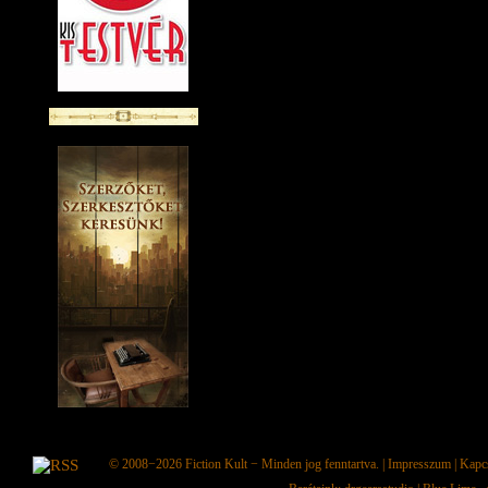
© 2008−2026
Fiction Kult
− Minden jog fenntartva. |
Impresszum
|
Kapc