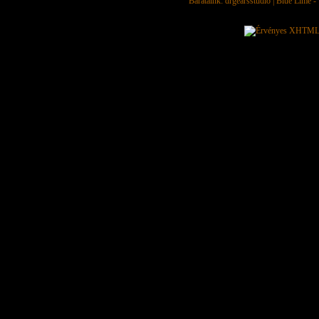
Barátaink:
drgearsstudio
|
Blue Lime - 