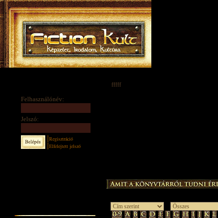
fffff
Felhasználónév:
Jelszó:
Regisztráció
Elfelejtett jelszó