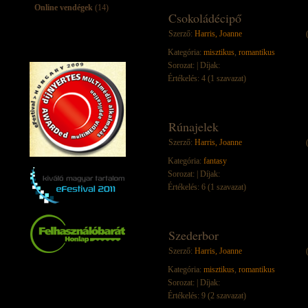
Online vendégek
(14)
Csokoládécipő
Szerző:
Harris, Joanne
Kategória:
misztikus
,
romantikus
Sorozat:
| Díjak:
Értékelés: 4 (1 szavazat)
Rúnajelek
Szerző:
Harris, Joanne
Kategória:
fantasy
Sorozat:
| Díjak:
Értékelés: 6 (1 szavazat)
Szederbor
Szerző:
Harris, Joanne
Kategória:
misztikus
,
romantikus
Sorozat:
| Díjak:
Értékelés: 9 (2 szavazat)