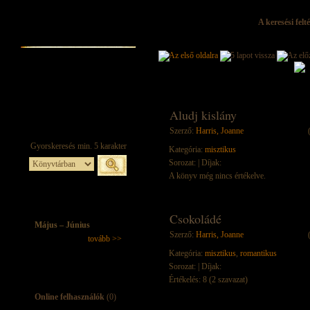
A keresési felt
Aludj kislány
Szerző:
Harris, Joanne
Kategória:
misztikus
Sorozat:
| Díjak:
A könyv még nincs értékelve.
Csokoládé
Május – Június
Szerző:
Harris, Joanne
tovább >>
Kategória:
misztikus
,
romantikus
Sorozat:
| Díjak:
Értékelés: 8 (2 szavazat)
Online felhasználók
(0)