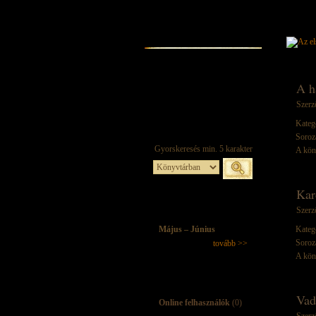
A h
Szerz
Kateg
Soroz
A kön
Kar
Szerz
Május – Június
Kateg
Soroz
tovább >>
A kön
Vad
Online felhasználók
(0)