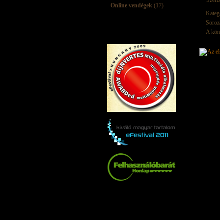
Szerz
Online vendégek
(17)
Kateg
Soroz
A kön