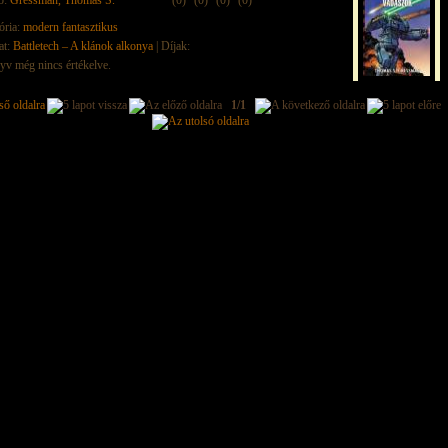
ő:
Gressman, Thomas S.
(0)
(0)
(0)
(0)
ória:
modern fantasztikus
at:
Battletech – A klánok alkonya
| Díjak:
yv még nincs értékelve.
1/1