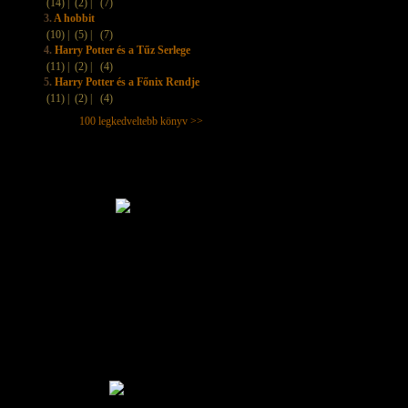
(14) |
(2) |
(7)
3.
A hobbit
(10) |
(5) |
(7)
4.
Harry Potter és a Tűz Serlege
(11) |
(2) |
(4)
5.
Harry Potter és a Főnix Rendje
(11) |
(2) |
(4)
100 legkedveltebb könyv >>