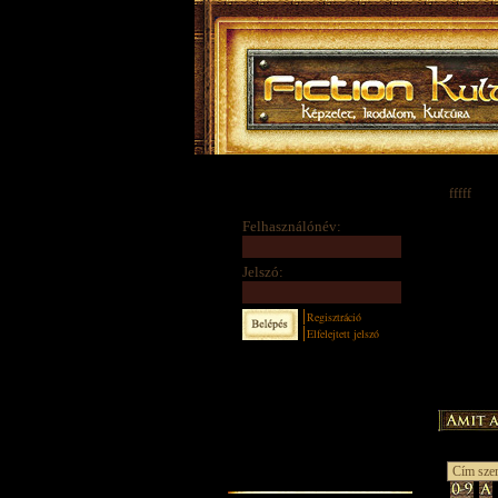
fffff
Felhasználónév:
Jelszó:
Regisztráció
Elfelejtett jelszó