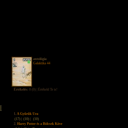
antológia
Galaktika 44
Értékelés:
0 (0) | Értékeld Te is!
1.
A Gyűrűk Ura
(17) |
(10) |
(10)
2.
Harry Potter és a Bölcsek Köve