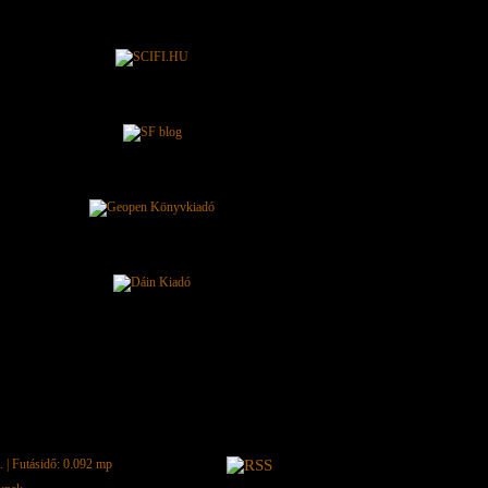
.
| Futásidő: 0.092 mp