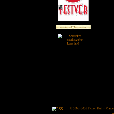
© 2008−2026
Fiction Kult
− Minden 