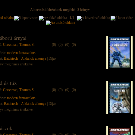
A keresési feltételnek megfelel: 3 könyv
1/1
áború árnyai
ő:
Gressman, Thomas S.
(0)
(0)
(0)
(0)
ória:
modern fantasztikus
at:
Battletech – A klánok alkonya
| Díjak:
yv még nincs értékelve.
d és tűz
ő:
Gressman, Thomas S.
(0)
(0)
(0)
(0)
ória:
modern fantasztikus
at:
Battletech – A klánok alkonya
| Díjak:
yv még nincs értékelve.
ászok