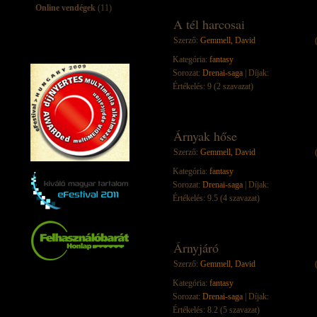
Online vendégek
(11)
A tél harcosai
Szerző:
Gemmell, David
Kategória:
fantasy
Sorozat:
Drenai-saga
| Díjak:
Értékelés: 9 (2 szavazat)
Árnyak hőse
Szerző:
Gemmell, David
Kategória:
fantasy
Sorozat:
Drenai-saga
| Díjak:
Értékelés: 9.5 (4 szavazat)
Árnyjáró
Szerző:
Gemmell, David
Kategória:
fantasy
Sorozat:
Drenai-saga
| Díjak:
Értékelés: 8.2 (5 szavazat)