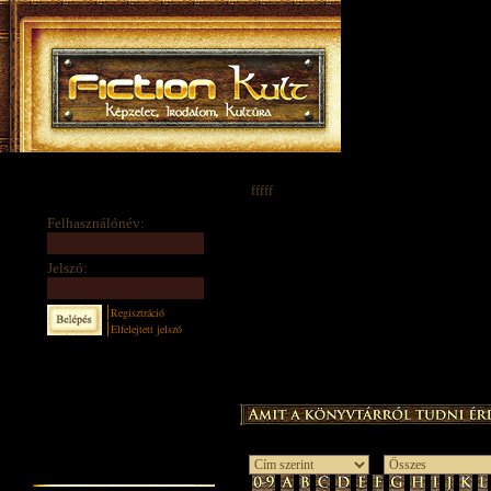
fffff
Felhasználónév:
Jelszó:
Regisztráció
Elfelejtett jelszó