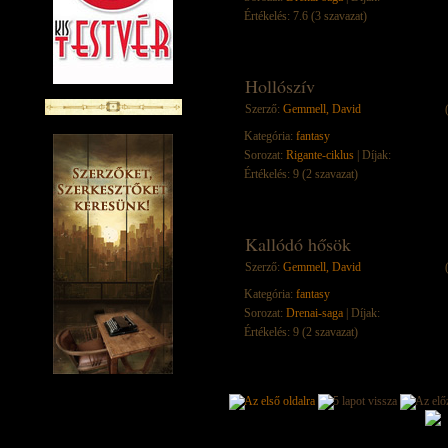
Értékelés: 7.6 (3 szavazat)
Hollószív
Szerző:
Gemmell, David
Kategória:
fantasy
Sorozat:
Rigante-ciklus
| Díjak:
Értékelés: 9 (2 szavazat)
Kallódó hősök
Szerző:
Gemmell, David
Kategória:
fantasy
Sorozat:
Drenai-saga
| Díjak:
Értékelés: 9 (2 szavazat)