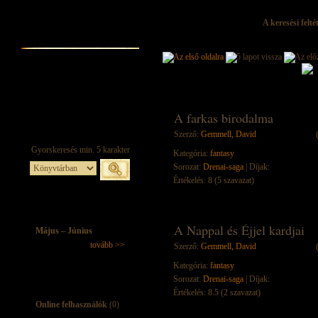
A keresési felt
A farkas birodalma
Szerző:
Gemmell, David
Kategória:
fantasy
Sorozat:
Drenai-saga
| Díjak:
Értékelés: 8 (5 szavazat)
A Nappal és Éjjel kardjai
Május – Június
tovább >>
Szerző:
Gemmell, David
Kategória:
fantasy
Sorozat:
Drenai-saga
| Díjak:
Értékelés: 8.5 (2 szavazat)
Online felhasználók
(0)