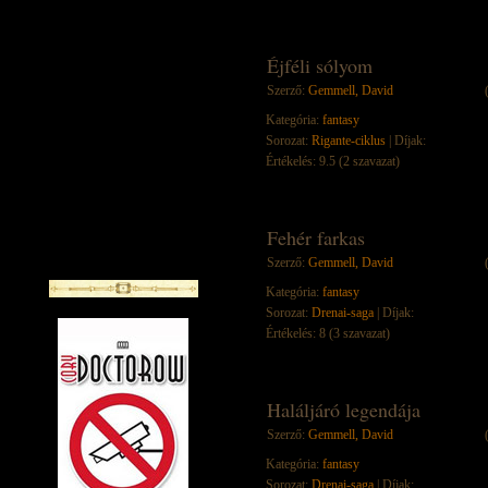
Éjféli sólyom
Szerző:
Gemmell, David
Kategória:
fantasy
Sorozat:
Rigante-ciklus
| Díjak:
Értékelés: 9.5 (2 szavazat)
Fehér farkas
Szerző:
Gemmell, David
Kategória:
fantasy
Sorozat:
Drenai-saga
| Díjak:
Értékelés: 8 (3 szavazat)
Haláljáró legendája
Szerző:
Gemmell, David
Kategória:
fantasy
Sorozat:
Drenai-saga
| Díjak: