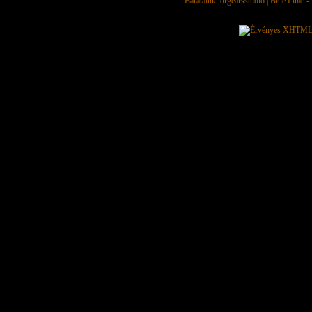
Barátaink:
drgearsstudio
|
Blue Lime - 