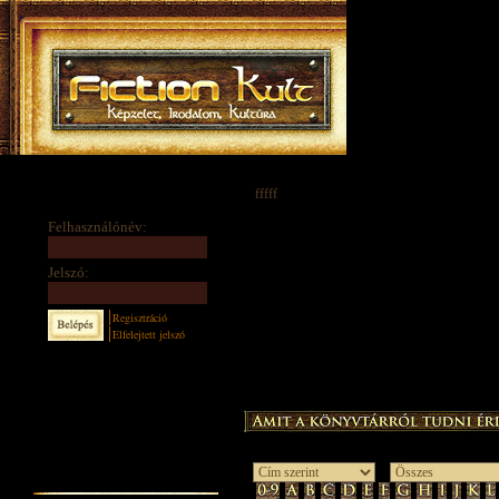
fffff
Felhasználónév:
Jelszó:
Regisztráció
Elfelejtett jelszó