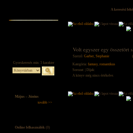
A keresési felt
Volt egyszer egy összetört s
Szerző:
Garber, Stephanie
Kategória:
fantasy
,
romantikus
Sorozat:
| Díjak:
A könyv még nincs értékelve.
Május – Június
tovább >>
Online felhasználók
(0)