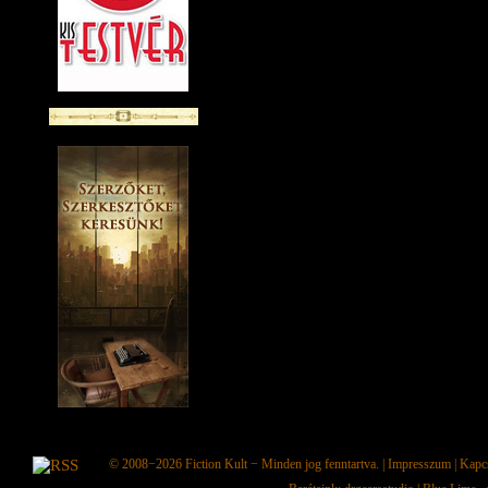
© 2008−2026
Fiction Kult
− Minden jog fenntartva. |
Impresszum
|
Kapc