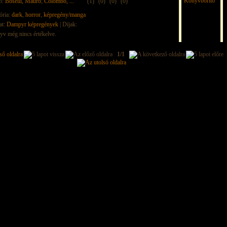
ő:
Boselli, Mauro
;
Colombo, ...
(1)
(0)
(0)
(0)
ória:
dark
,
horror
,
képregény/manga
at:
Dampyr képregények
| Díjak:
yv még nincs értékelve.
1/1