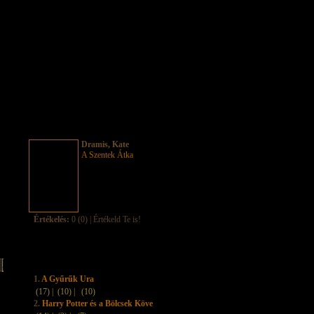
Dramis, Kate
A Szentek Átka
Értékelés:
0 (0) | Értékeld Te is!
1.
A Gyűrűk Ura
(17) |
(10) |
(10)
2.
Harry Potter és a Bölcsek Köve