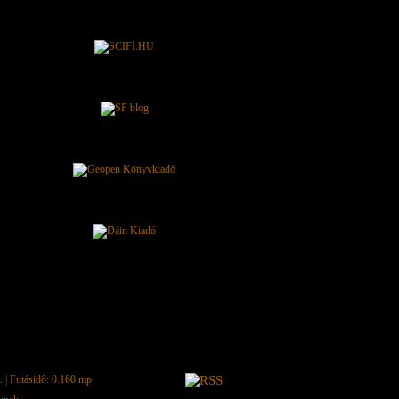
.
| Futásidő: 0.160 mp