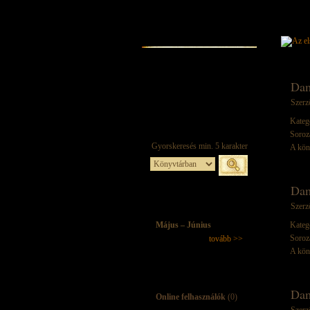
Dam
Szerz
Kateg
Soroz
A kön
Dam
Szerz
Május – Június
Kateg
Soroz
tovább >>
A kön
Dam
Online felhasználók
(0)