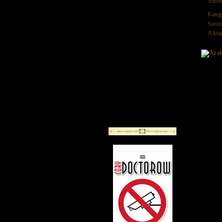
Szerz
Kateg
Soroz
A kön