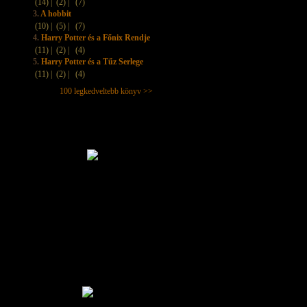
(14) |
(2) |
(7)
3.
A hobbit
(10) |
(5) |
(7)
4.
Harry Potter és a Főnix Rendje
(11) |
(2) |
(4)
5.
Harry Potter és a Tűz Serlege
(11) |
(2) |
(4)
100 legkedveltebb könyv >>