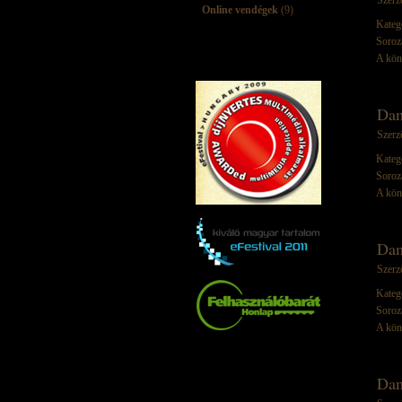
Szerz
Online vendégek
(9)
Kateg
Soroz
A kön
Dam
Szerz
Kateg
Soroz
A kön
Dam
Szerz
Kateg
Soroz
A kön
Dam