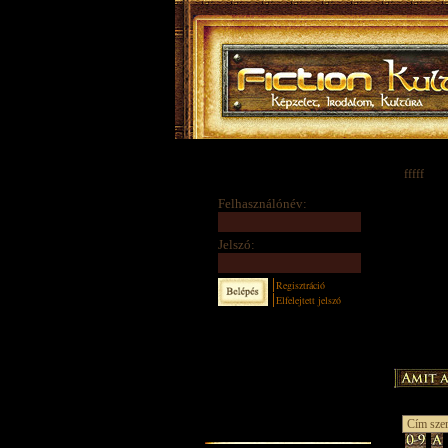
fffff
Felhasználónév:
Jelszó:
Regisztráció
Elfelejtett jelszó