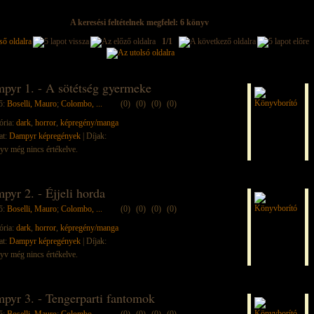
A keresési feltételnek megfelel: 6 könyv
1/1
pyr 1. - A sötétség gyermeke
ő:
Boselli, Mauro
;
Colombo, ...
(0)
(0)
(0)
(0)
ória:
dark
,
horror
,
képregény/manga
at:
Dampyr képregények
| Díjak:
yv még nincs értékelve.
pyr 2. - Éjjeli horda
ő:
Boselli, Mauro
;
Colombo, ...
(0)
(0)
(0)
(0)
ória:
dark
,
horror
,
képregény/manga
at:
Dampyr képregények
| Díjak:
yv még nincs értékelve.
pyr 3. - Tengerparti fantomok