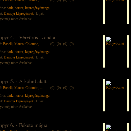
ő:
Boselli, Mauro
;
Colombo, ...
(0)
(0)
(0)
(0)
ória:
dark
,
horror
,
képregény/manga
at:
Dampyr képregények
| Díjak:
yv még nincs értékelve.
pyr 4. - Vérvörös szonáta
ő:
Boselli, Mauro
;
Colombo, ...
(0)
(0)
(0)
(0)
ória:
dark
,
horror
,
képregény/manga
at:
Dampyr képregények
| Díjak:
yv még nincs értékelve.
pyr 5. - A kőhíd alatt
ő:
Boselli, Mauro
;
Colombo, ...
(0)
(0)
(0)
(0)
ória:
dark
,
horror
,
képregény/manga
at:
Dampyr képregények
| Díjak:
yv még nincs értékelve.
pyr 6. - Fekete mágia