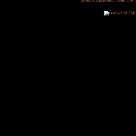
Barátaink:
drgearsstudio
|
Blue Lime - 