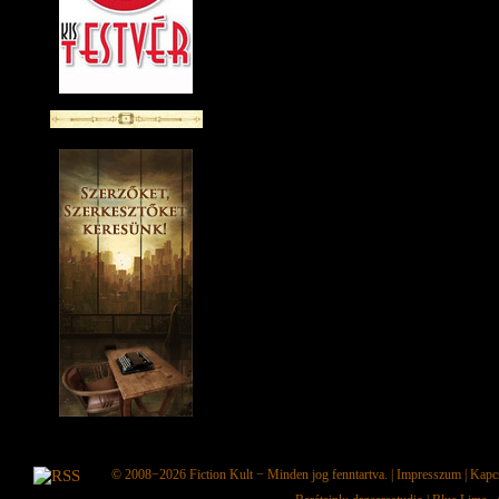
© 2008−2026
Fiction Kult
− Minden jog fenntartva. |
Impresszum
|
Kapc