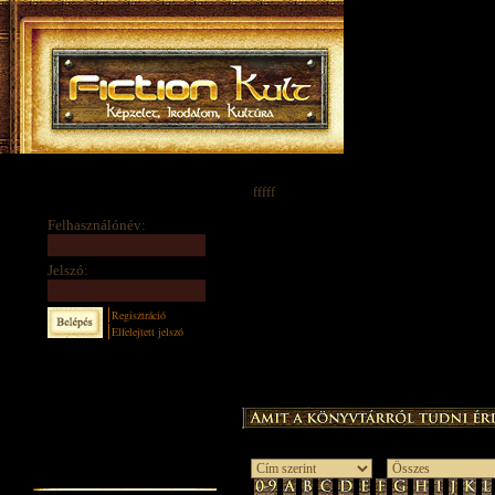
fffff
Felhasználónév:
Jelszó:
Regisztráció
Elfelejtett jelszó