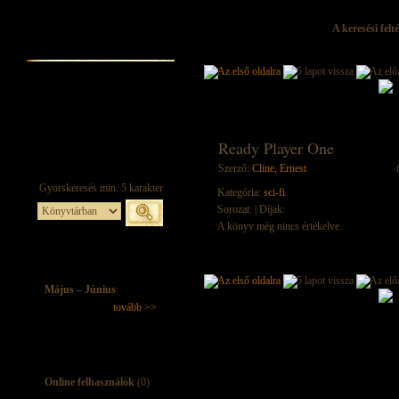
A keresési felt
Ready Player One
Szerző:
Cline, Ernest
Kategória:
sci-fi
Sorozat:
| Díjak:
A könyv még nincs értékelve.
Május – Június
tovább >>
Online felhasználók
(0)