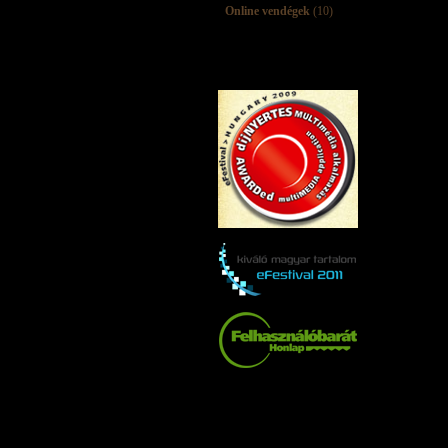
Online vendégek
(10)