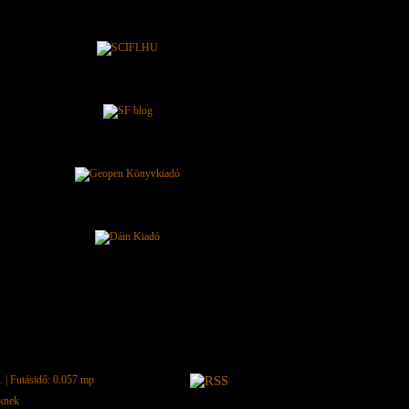
.
| Futásidő: 0.057 mp
eknek