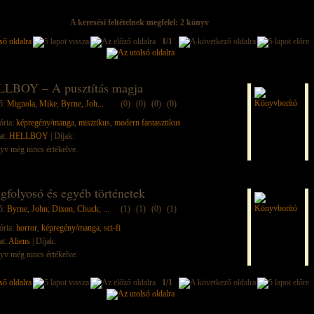
A keresési feltételnek megfelel: 2 könyv
1/1
LBOY – A pusztítás magja
ő:
Mignola, Mike
;
Byrne, Joh...
(0)
(0)
(0)
(0)
ória:
képregény/manga
,
misztikus
,
modern fantasztikus
at:
HELLBOY
| Díjak:
yv még nincs értékelve.
gfolyosó és egyéb történetek
ő:
Byrne, John
;
Dixon, Chuck
;
...
(1)
(1)
(0)
(1)
ória:
horror
,
képregény/manga
,
sci-fi
at:
Aliens
| Díjak:
yv még nincs értékelve.
1/1