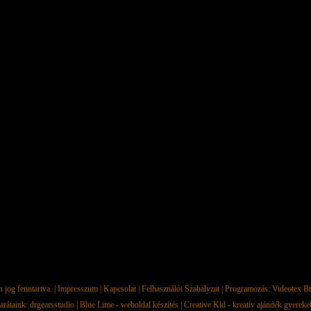
jog fenntartva. |
Impresszum
|
Kapcsolat
|
Felhasználói Szabályzat
| Programozás:
Videotex Bt
arátaink:
drgearsstudio
|
Blue Lime - weboldal készítés
|
Creative Kid - kreatív ajándék gyerek