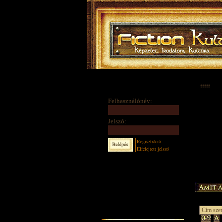
fffff
Felhasználónév:
Jelszó:
Regisztráció
Elfelejtett jelszó