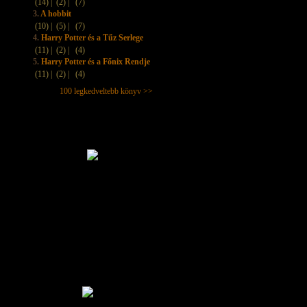
(14) |
(2) |
(7)
3.
A hobbit
(10) |
(5) |
(7)
4.
Harry Potter és a Tűz Serlege
(11) |
(2) |
(4)
5.
Harry Potter és a Főnix Rendje
(11) |
(2) |
(4)
100 legkedveltebb könyv >>