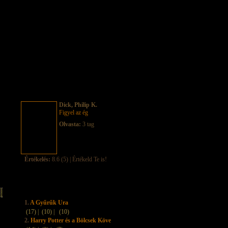
Dick, Philip K.
Figyel az ég
Olvasta:
3 tag
Értékelés:
8.6 (5) | Értékeld Te is!
1.
A Gyűrűk Ura
(17) |
(10) |
(10)
2.
Harry Potter és a Bölcsek Köve