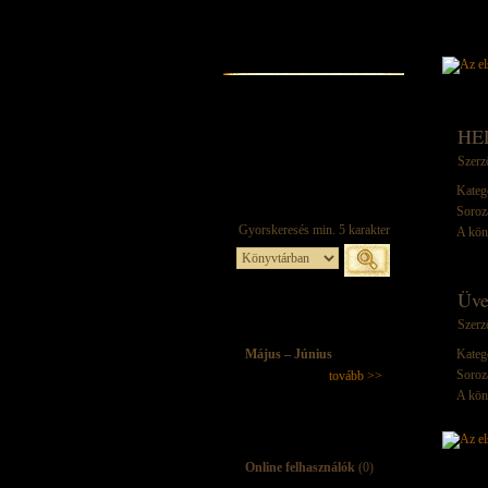
HEL
Szerz
Kateg
Soroz
A kön
Üve
Szerz
Május – Június
Kateg
Soroz
tovább >>
A kön
Online felhasználók
(0)