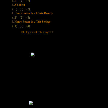
(14) |
(2) |
(7)
3.
A hobbit
(10) |
(5) |
(7)
4.
Harry Potter és a Főnix Rendje
(11) |
(2) |
(4)
5.
Harry Potter és a Tűz Serlege
(11) |
(2) |
(4)
100 legkedveltebb könyv >>