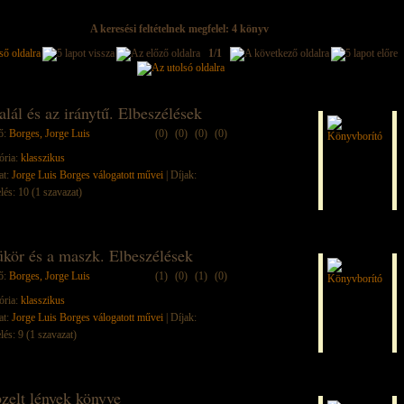
A keresési feltételnek megfelel: 4 könyv
1/1
alál és az iránytű. Elbeszélések
ő:
Borges, Jorge Luis
(0)
(0)
(0)
(0)
ória:
klasszikus
at:
Jorge Luis Borges válogatott művei
| Díjak:
lés: 10 (1 szavazat)
ükör és a maszk. Elbeszélések
ő:
Borges, Jorge Luis
(1)
(0)
(1)
(0)
ória:
klasszikus
at:
Jorge Luis Borges válogatott művei
| Díjak:
lés: 9 (1 szavazat)
zelt lények könyve