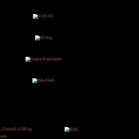
.
| Futásidő: 0.108 mp
eknek