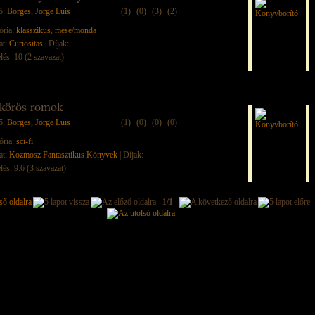
ő:
Borges, Jorge Luis
(1)
(0)
(3)
(2)
ória:
klasszikus
,
mese/monda
at:
Curiositas
| Díjak:
lés: 10 (2 szavazat)
körös romok
ő:
Borges, Jorge Luis
(1)
(0)
(0)
(0)
ória:
sci-fi
at:
Kozmosz Fantasztikus Könyvek
| Díjak:
lés: 9.6 (3 szavazat)
1/1