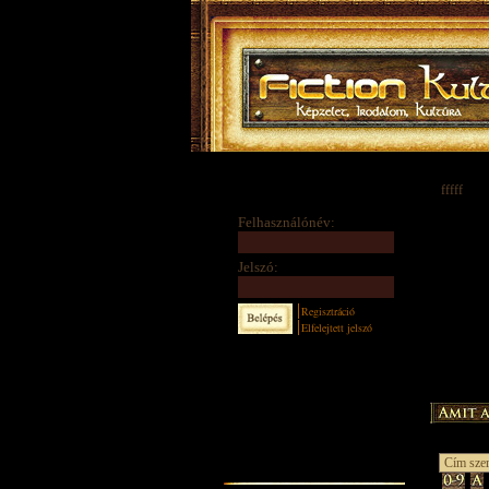
fffff
Felhasználónév:
Jelszó:
Regisztráció
Elfelejtett jelszó