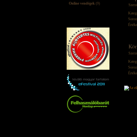
Online vendégek
(9)
Szerz
Kateg
Soroz
Értéke
Kör
Szerz
Kateg
Soroz
Értéke