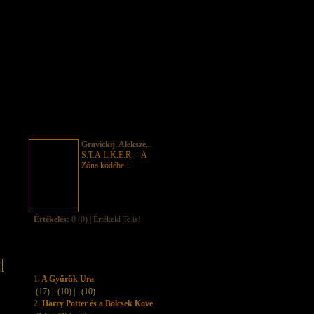
Gravickij, Aleksze...
S.T.A.L.K.E.R. – A
Zóna ködébe...
Értékelés:
0 (0) | Értékeld Te is!
1.
A Gyűrűk Ura
(17) |
(10) |
(10)
2.
Harry Potter és a Bölcsek Köve