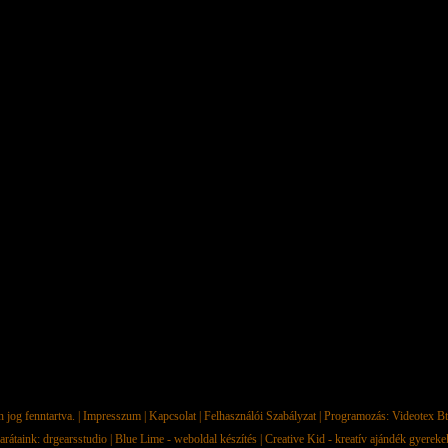
jog fenntartva. |
Impresszum
|
Kapcsolat
|
Felhasználói Szabályzat
| Programozás:
Videotex Bt
arátaink:
drgearsstudio
|
Blue Lime - weboldal készítés
|
Creative Kid - kreatív ajándék gyerek