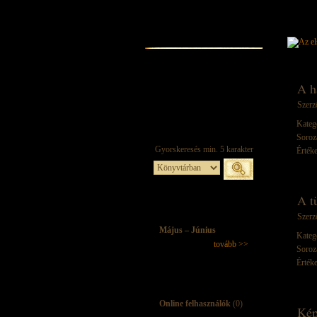
A h
Szerz
Kateg
Soroz
Értéke
A t
Szerz
Május – Június
Kateg
tovább >>
Soroz
Értéke
Online felhasználók
(0)
Kép