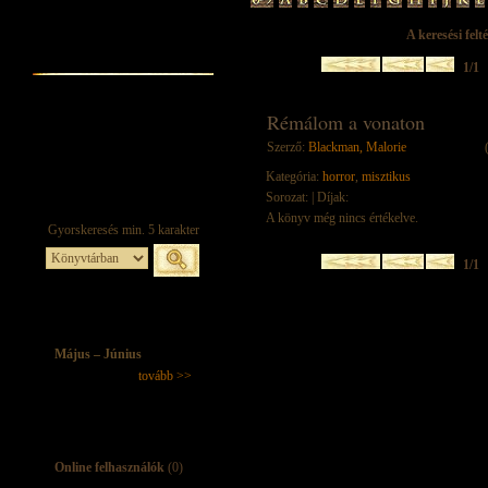
A keresési felt
1/1
Rémálom a vonaton
Szerző:
Blackman, Malorie
Kategória:
horror
,
misztikus
Sorozat:
| Díjak:
A könyv még nincs értékelve.
1/1
Május – Június
tovább >>
Online felhasználók
(0)