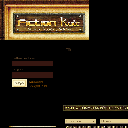
fffff
Felhasználónév:
Jelszó:
Regisztráció
Elfelejtett jelszó