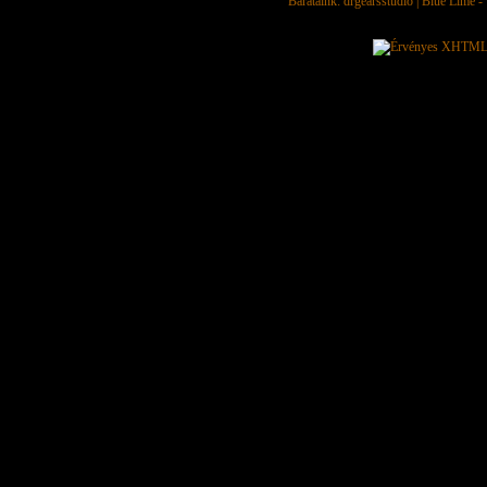
Barátaink:
drgearsstudio
|
Blue Lime - 