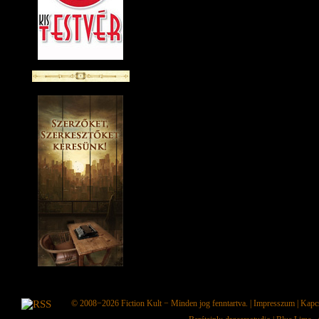
© 2008−2026
Fiction Kult
− Minden jog fenntartva. |
Impresszum
|
Kapc