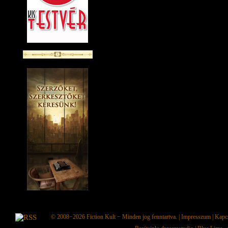
© 2008−2026
Fiction Kult
− Minden jog fenntartva. |
Impresszum
|
Kapc