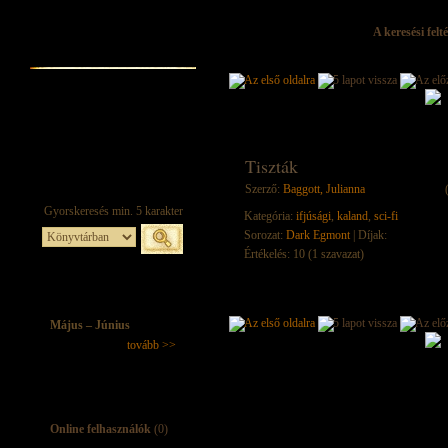
A keresési felt
Tiszták
Szerző:
Baggott, Julianna
Kategória:
ifjúsági
,
kaland
,
sci-fi
Sorozat:
Dark Egmont
| Díjak:
Értékelés: 10 (1 szavazat)
Május – Június
tovább >>
Online felhasználók
(0)