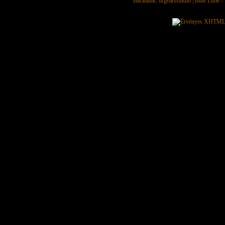
Barátaink:
drgearsstudio
|
Blue Lime - 