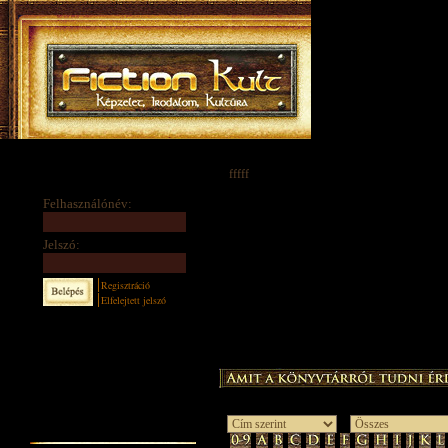
fffff
Felhasználónév:
Jelszó:
Regisztráció
Elfelejtett jelszó