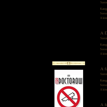
Szerz
Kateg
Soroz
A kön
A D
Szerz
Kateg
Soroz
A kön
A f
Szerz
Kateg
Soroz
A kön
A f