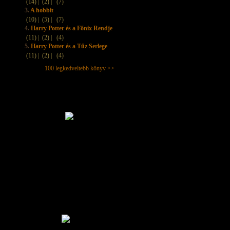
(14) |
(2) |
(7)
3.
A hobbit
(10) |
(5) |
(7)
4.
Harry Potter és a Főnix Rendje
(11) |
(2) |
(4)
5.
Harry Potter és a Tűz Serlege
(11) |
(2) |
(4)
100 legkedveltebb könyv >>