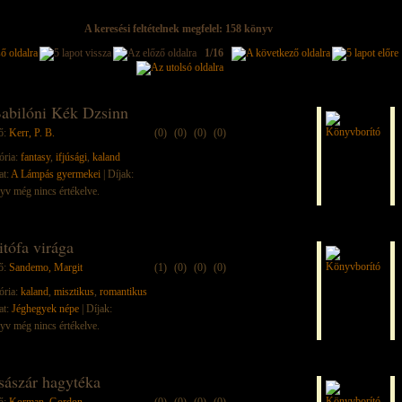
A keresési feltételnek megfelel: 158 könyv
1/16
abilóni Kék Dzsinn
ő:
Kerr, P. B.
(0)
(0)
(0)
(0)
ória:
fantasy
,
ifjúsági
,
kaland
at:
A Lámpás gyermekei
| Díjak:
yv még nincs értékelve.
itófa virága
ő:
Sandemo, Margit
(1)
(0)
(0)
(0)
ória:
kaland
,
misztikus
,
romantikus
at:
Jéghegyek népe
| Díjak:
yv még nincs értékelve.
sászár hagytéka