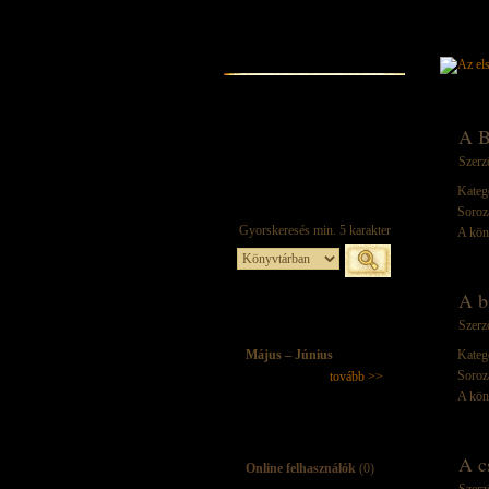
A B
Szerz
Kateg
Soroz
A kön
A b
Szerz
Május – Június
Kateg
Soroz
tovább >>
A kön
A c
Online felhasználók
(0)