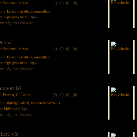
ő:
Sandemo, Margit
(1)
(0)
(0)
(0)
ória:
kaland
,
misztikus
,
romantikus
at:
Jéghegyek népe
| Díjak:
yv még nincs értékelve.
úvad
ő:
Sandemo, Margit
(1)
(0)
(0)
(0)
ória:
kaland
,
misztikus
,
romantikus
at:
Jéghegyek népe
| Díjak:
yv még nincs értékelve.
aragott kő
ő:
Prevost, Guillaume
(0)
(0)
(0)
(0)
ória:
ifjúsági
,
kaland
,
modern fantasztikus
at:
Időkönyv
| Díjak:
yv még nincs értékelve.
ekete víz