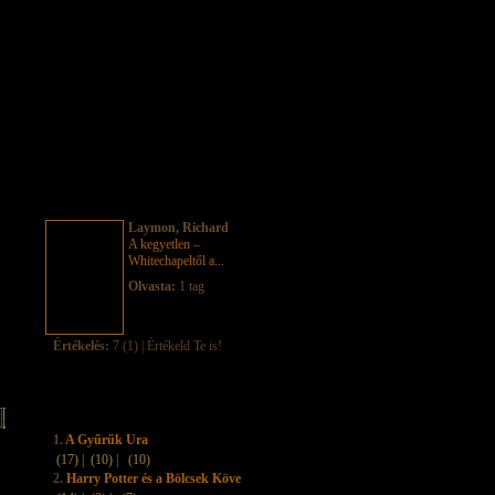
Laymon, Richard
A kegyetlen –
Whitechapeltől a...
Olvasta:
1 tag
Értékelés:
7 (1) | Értékeld Te is!
1.
A Gyűrűk Ura
(17) |
(10) |
(10)
2.
Harry Potter és a Bölcsek Köve