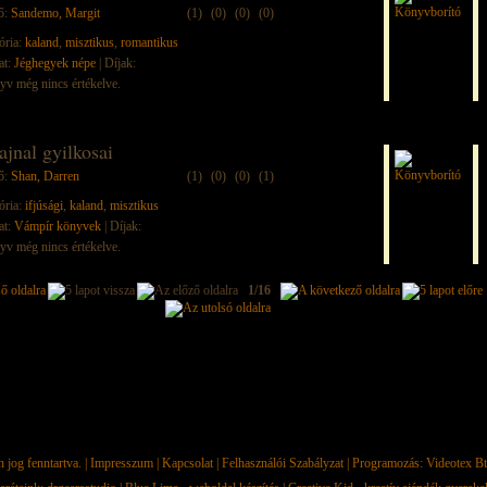
ő:
Sandemo, Margit
(1)
(0)
(0)
(0)
ória:
kaland
,
misztikus
,
romantikus
at:
Jéghegyek népe
| Díjak:
yv még nincs értékelve.
ajnal gyilkosai
ő:
Shan, Darren
(1)
(0)
(0)
(1)
ória:
ifjúsági
,
kaland
,
misztikus
at:
Vámpír könyvek
| Díjak:
yv még nincs értékelve.
1/16
jog fenntartva. |
Impresszum
|
Kapcsolat
|
Felhasználói Szabályzat
| Programozás:
Videotex Bt