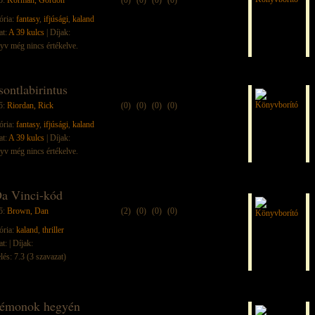
ő:
Korman, Gordon
(0)
(0)
(0)
(0)
ória:
fantasy
,
ifjúsági
,
kaland
at:
A 39 kulcs
| Díjak:
yv még nincs értékelve.
sontlabirintus
ő:
Riordan, Rick
(0)
(0)
(0)
(0)
ória:
fantasy
,
ifjúsági
,
kaland
at:
A 39 kulcs
| Díjak:
yv még nincs értékelve.
a Vinci-kód
ő:
Brown, Dan
(2)
(0)
(0)
(0)
ória:
kaland
,
thriller
at:
| Díjak:
lés: 7.3 (3 szavazat)
émonok hegyén