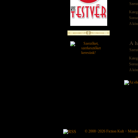
Szerz
Kateg
Soroz
A kön
A h
Szerz
Kateg
Soroz
A kön
© 2008−2026
Fiction Kult
− Minden 