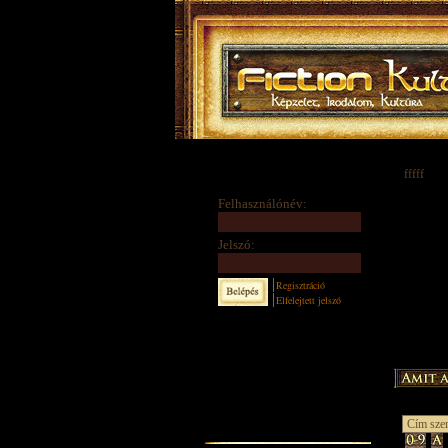
fffff
Felhasználónév:
Jelszó:
Regisztráció
Elfelejtett jelszó