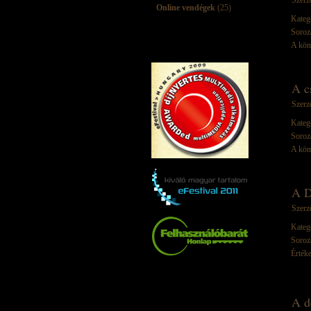
Szerz
Online vendégek
(25)
Kateg
Soroz
A kön
A c
Szerz
Kateg
Soroz
A kön
A D
Szerz
Kateg
Soroz
Értéke
A d