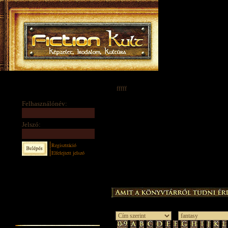
fffff
Felhasználónév:
Jelszó:
Regisztráció
Elfelejtett jelszó