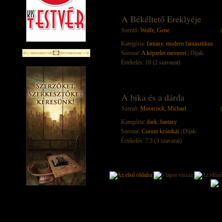
A Békéltető Ereklyéje
Szerző:
Wolfe, Gene
Kategória:
fantasy
,
modern fantasztikus
Sorozat:
A képzelet mesterei
| Díjak:
Értékelés: 10 (2 szavazat)
A bika és a dárda
Szerző:
Moorcock, Michael
Kategória:
dark
,
fantasy
Sorozat:
Corum krónikái
| Díjak:
Értékelés: 7.3 (3 szavazat)