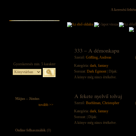
A keresési felté
333 – A démonkapu
Szerző:
Gößling, Andreas
Kategória:
dark
,
fantasy
Sorozat:
Dark Egmont
| Díjak:
A könyv még nincs értékelve.
A ​fekete nyelvű tolvaj
Május – Június
Szerző:
Buehlman, Christopher
tovább >>
Kategória:
dark
,
fantasy
Sorozat:
| Díjak:
A könyv még nincs értékelve.
Online felhasználók
(0)