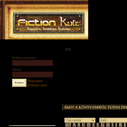
fffff
Felhasználónév:
Jelszó:
Regisztráció
Elfelejtett jelszó