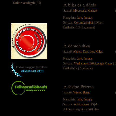
Online vendégek
(25)
A bika és a dárda
Szerző:
Moorcock, Michael
Kategória:
dark
,
fantasy
Sorozat:
Corum krónikái
| Díjak:
Értékelés: 7.3 (3 szavazat)
A démon átka
Szerző:
Abnett, Dan
;
Lee, Mike
;
Kategória:
dark
,
fantasy
Sorozat:
Warhammer: Sötétpenge Malus
| D
Értékelés: 9 (2 szavazat)
A fekete Prizma
Szerző:
Weeks, Brent
Kategória:
dark
,
fantasy
Sorozat:
A Fényhozó
| Díjak:
A könyv még nincs értékelve.