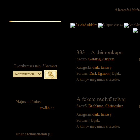
A keresési felté
333 – A démonkapu
Szerző:
Gößling, Andreas
Kategória:
dark
,
fantasy
Sorozat:
Dark Egmont
| Díjak:
A könyv még nincs értékelve.
A ​fekete nyelvű tolvaj
Május – Június
Szerző:
Buehlman, Christopher
tovább >>
Kategória:
dark
,
fantasy
Sorozat:
| Díjak:
A könyv még nincs értékelve.
Online felhasználók
(0)