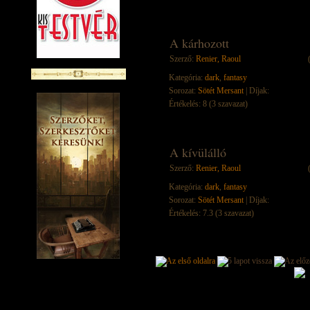
A kárhozott
Szerző:
Renier, Raoul
Kategória:
dark
,
fantasy
Sorozat:
Sötét Mersant
| Díjak:
Értékelés: 8 (3 szavazat)
A kívülálló
Szerző:
Renier, Raoul
Kategória:
dark
,
fantasy
Sorozat:
Sötét Mersant
| Díjak:
Értékelés: 7.3 (3 szavazat)