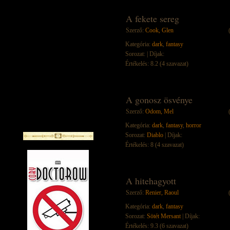
A fekete sereg
Szerző:
Cook, Glen
Kategória:
dark
,
fantasy
Sorozat:
| Díjak:
Értékelés: 8.2 (4 szavazat)
A gonosz ösvénye
Szerző:
Odom, Mel
Kategória:
dark
,
fantasy
,
horror
Sorozat:
Diablo
| Díjak:
Értékelés: 8 (4 szavazat)
A hitehagyott
Szerző:
Renier, Raoul
Kategória:
dark
,
fantasy
Sorozat:
Sötét Mersant
| Díjak:
Értékelés: 9.3 (6 szavazat)