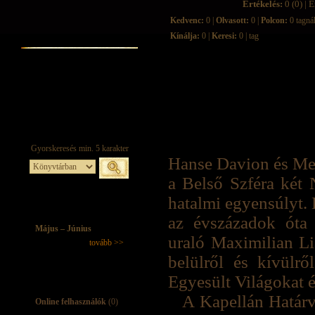
Értékelés:
0 (0) | É
Kedvenc:
0 |
Olvasott:
0 |
Polcon:
0 tagná
Kínálja:
0 |
Keresi:
0 | tag
Hanse Davion és Meli
a Belső Szféra két 
hatalmi egyensúlyt. 
az évszázadok óta 
Május – Június
uraló Maximilian Li
tovább >>
belülről és kívülr
Egyesült Világokat 
A Kapellán Határv
Online felhasználók
(0)