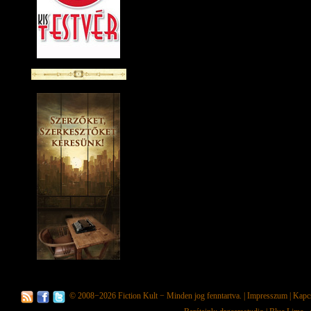
© 2008−2026
Fiction Kult
− Minden jog fenntartva. |
Impresszum
|
Kapc