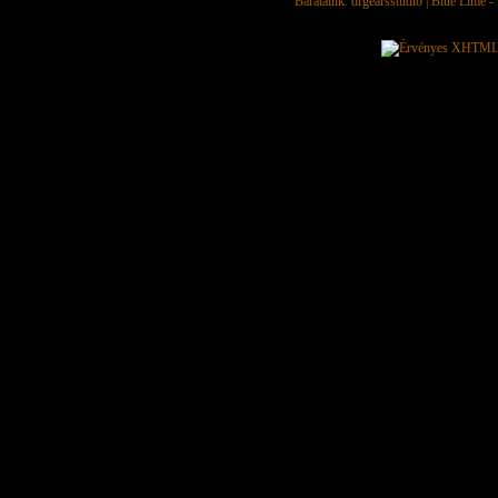
Barátaink:
drgearsstudio
|
Blue Lime - 