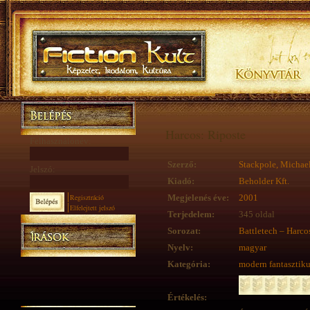
Harcos: Riposte
Felhasználónév:
Szerző:
Stackpole, Michael
Jelszó:
Kiadó:
Beholder Kft.
Regisztráció
Megjelenés éve:
2001
Elfelejtett jelszó
Terjedelem:
345 oldal
Sorozat:
Battletech – Harco
Nyelv:
magyar
Kategória:
modern fantasztik
Értékelés: