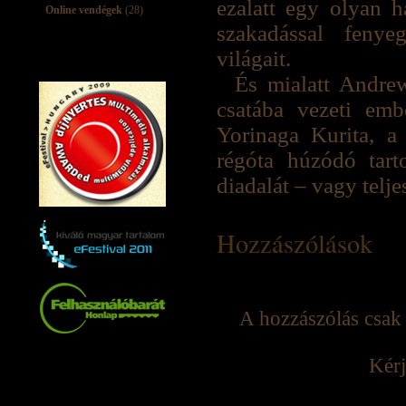
ezalatt egy olyan h
Online vendégek
(28)
szakadással fenye
világait.
És mialatt Andre
csatába vezeti embe
Yorinaga Kurita, a 
régóta húzódó tart
diadalát – vagy telje
Hozzászólások
A hozzászólás csak 
Kérj