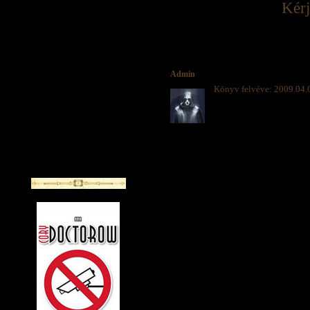
Kérj
Admin
Könyv felvéve: 2009.04.