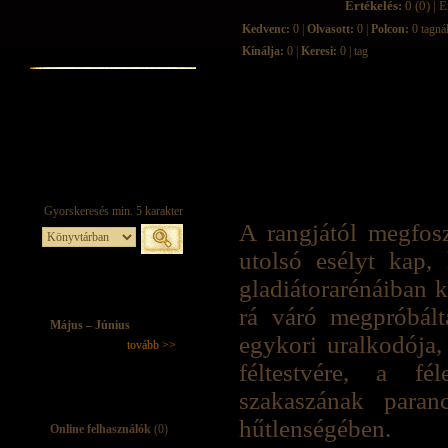
Értékelés:
0 (0) | É
Kedvenc:
0 |
Olvasott:
0 |
Polcon:
0 tagná
Kínálja:
0 |
Keresi:
0 | tag
A rangjától megfos
utolsó esélyt kap,
gladiátorarénáiban k
rá váró megpróbált
Május – Június
egykori uralkodója,
tovább >>
féltestvére, a f
szakaszának paran
hűtlenségében.
Online felhasználók
(0)