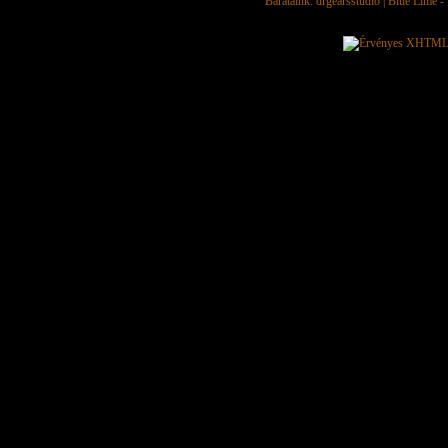
Barátaink:
drgearsstudio
|
Blue Lime - 