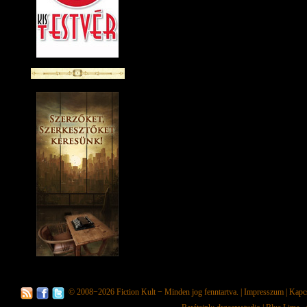
© 2008−2026
Fiction Kult
− Minden jog fenntartva. |
Impresszum
|
Kapc