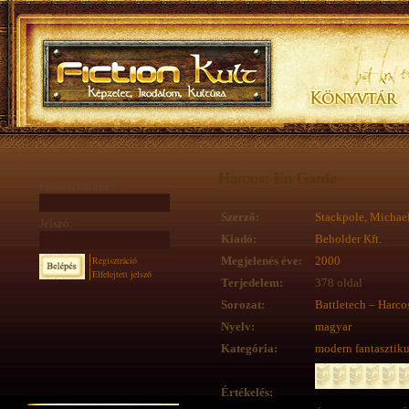
Harcos: En Garde
Felhasználónév:
Szerző:
Stackpole, Michael
Jelszó:
Kiadó:
Beholder Kft.
Regisztráció
Megjelenés éve:
2000
Elfelejtett jelszó
Terjedelem:
378 oldal
Sorozat:
Battletech – Harco
Nyelv:
magyar
Kategória:
modern fantasztik
Értékelés: