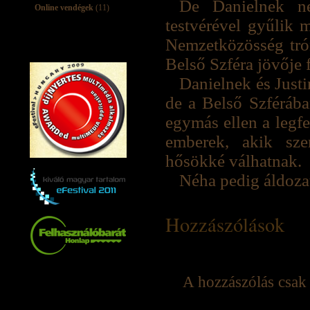
De Danielnek ne
Online vendégek
(11)
testvérével gyűlik 
Nemzetközösség trón
Belső Szféra jövője 
Danielnek és Justi
de a Belső Szféráb
egymás ellen a legf
emberek, akik sze
hősökké válhatnak.
Néha pedig áldoza
Hozzászólások
A hozzászólás csak 