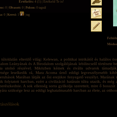
Értékelés:
4 (1) | Értékeld Te is!
enc:
0 |
Olvasott:
0 |
Polcon:
0 tagnál
ja:
0 |
Keresi:
1
| tag
Feltölt
Módosí
 túloldalán elterülő világ: Kelewan, a politikai intrikától és halálos 
alom Leányának és A Birodalom szolgálójának lebilincselő története b
ógia utolsó részével. Miközben kémek és rivális udvarok támadják
tsége leselkedik rá, Mara Acoma úrnő eddigi legveszélyesebb kihív
eruhások Marában látják az ősi erejükre fenyegető veszélyt. Marának
ük folytatott harcban, ezért a civilizáció határain túlra utazik, és még
merészkednie. A sok ellenség sorra gyilkolja szeretteit, mire ő bosszú
lyára szüksége lesz az eddigi leghatalmasabb harcban az élete, az ottho
ászólások