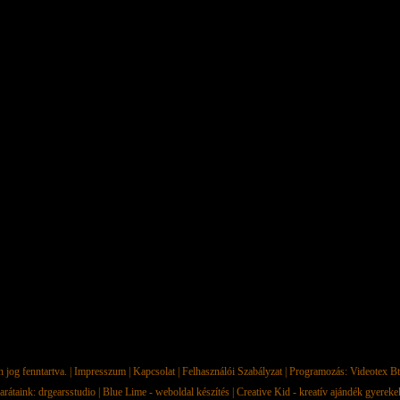
jog fenntartva. |
Impresszum
|
Kapcsolat
|
Felhasználói Szabályzat
| Programozás:
Videotex Bt
arátaink:
drgearsstudio
|
Blue Lime - weboldal készítés
|
Creative Kid - kreatív ajándék gyerek