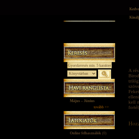
Kedv
Kínál
A rés
Birod
tril
szöve
Feket
ellen
Május – Június
kell 
tovább >>
forté
Hozz
Online felhasználók
(0)