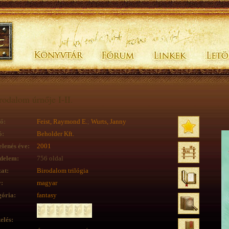
rodalom úrnője I-II.
ő:
Feist, Raymond E.
;
Wurts, Janny
ó:
Beholder Kft.
lenés éve:
2001
delem:
756 oldal
at:
Birodalom trilógia
:
magyar
ória:
fantasy
elés: