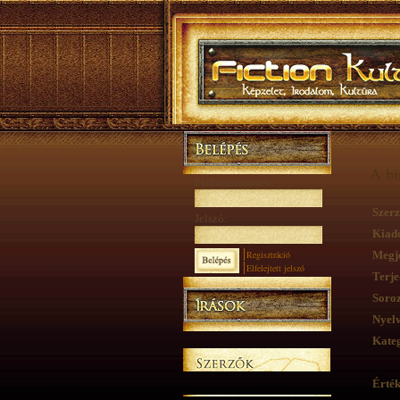
A bi
Felhasználónév:
Szerz
Jelszó:
Kiad
Regisztráció
Megje
Elfelejtett jelszó
Terje
Soroz
Nyelv
Kateg
Érték