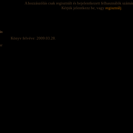
A hozzászólás csak regisztrált és bejelentkezett felhasználók számá
Kérjük jelentkezz be, vagy
regisztrálj
.
in
Könyv felvéve: 2009.03.28.