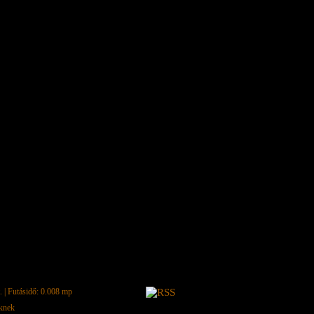
.
| Futásidő: 0.008 mp
eknek