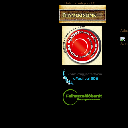
Online vendégek
(13)
Adm