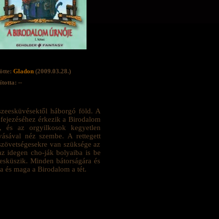
ötte:
Gladon
(2009.03.28.)
totta: --
összeesküvésektől háborgó föld. A
efejezéséhez érkezik a Birodalom
, és az orgyilkosok kegyetlen
ásával néz szembe. A rettegett
 szövetségesekre van szüksége az
 az idegen cho-ják bolyaiba is be
t esküszik. Minden bátorságára és
na és maga a Birodalom a tét.