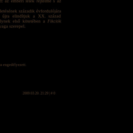
: az emberi lélek rejtelme s az
letésének századik évfordulójára
 újra elindítjuk a XX. század
melynek első kötetében a
Fikciók
yaga szerepel.
ra engedélyezett.
2009.03.20. 21:29 | # 0