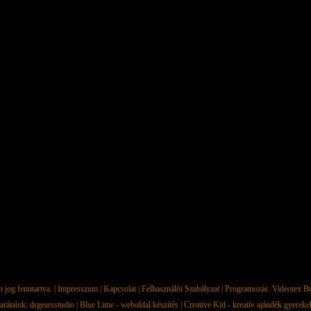
jog fenntartva. |
Impresszum
|
Kapcsolat
|
Felhasználói Szabályzat
| Programozás:
Videotex Bt
arátaink:
drgearsstudio
|
Blue Lime - weboldal készítés
|
Creative Kid - kreatív ajándék gyerek