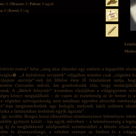
enc:
0 |
Olvasott:
0 |
Polcon:
0 tagnál
ja:
0 |
Keresi:
0 | tag
Feltölt
Módosí
örkörös romok
” hőse „meg akar álmodni egy embert: a legapróbb részl
lóságba�. „
A babilóniai sorsjáték
” világában minden csak „végtelen ha
Quijote szerzőjé
”-nek író főhőse élete fő feladatának tartja, h
teremtse Cervantes művét, ám gondoskodik róla, hogy munkájáb
ornak. A „
Bábeli könyvtár
” kozmikus víziójában a világegyetem sz
séges könyv megtalálható – de vajon az esztelenség az úr benne (s az
e végtelen szövegsokaság nem tartalmaz egyetlen abszolút ostobasá
us”-ban megismerhetünk egy bolygót, melynek lakói született ideal
izika a fantasztikus irodalom egyik ágazata”.
 így tovább: Borges korai elbeszélései mindannyiszor leleményes ötlet
sokféle gyönyör közül – írja egyik művében – a leleményesség a legm
ig új és meghökkentő nézőpontból szembesülhet a létezés olyan na
nléte és álomszerűsége, a véletlen szerepe az életben és a világ