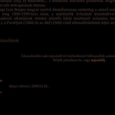
lkodás célja és működése... s mindezen bölcseleti problémák mögött
i szív dobogásának ritmusa.
rge Luis Borges magyar nyelvű életműsorozata eredetileg a szerző szü
nt meg 1998-1999-ben; most, a száztizedik évforduló közeledtével
atározó alkotójának minden jelentős írását tartalmazó sorozatot, 
), a
Fortélyok
(1944) és az
Alef
(1949) című elbeszéléskötetek teljes an
ászólások
A hozzászólás csak regisztrált és bejelentkezett felhasználók számá
Kérjük jelentkezz be, vagy
regisztrálj
.
in
Könyv felvéve: 2009.03.20.