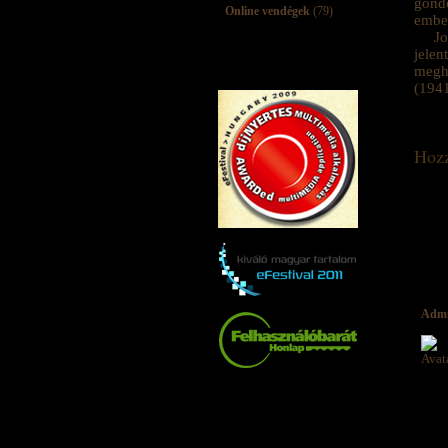
gondo
Online vendégek
(79)
ember
Jo
jele
megh
(1941
Hozz
Adm