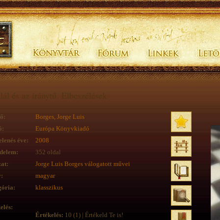
lál és az iránytű. Elbeszélések
ő:
Borges, Jorge Luis
ó:
Európa Könyvkiadó
lenés éve:
2008
delem:
352 oldal
at:
Jorge Luis Borges válogatott művei
:
magyar
ória:
klasszikus
elés:
Értékelés:
10 (1) | Értékeld Te is!