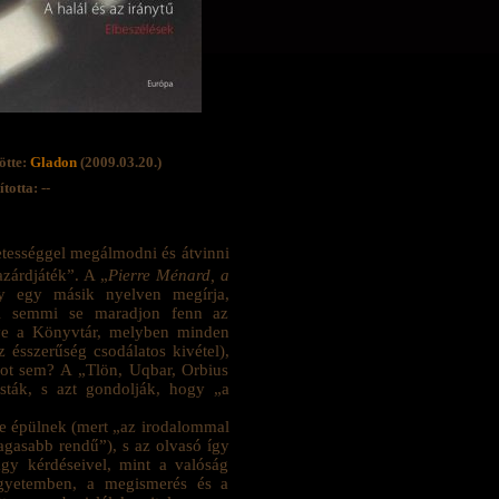
ötte:
Gladon
(2009.03.20.)
totta: --
etességgel megálmodni és átvinni
zárdjáték”. A „
Pierre Ménard, a
ogy egy másik nyelven megírja,
ól semmi se maradjon fenn az
íve a Könyvtár, melyben minden
 ésszerűség csodálatos kivétel),
got sem? A „Tlön, Uqbar, Orbius
isták, s azt gondolják, hogy „a
re épülnek (mert „az irodalommal
agasabb rendű”), s az olvasó így
gy kérdéseivel, mint a valóság
egyetemben, a megismerés és a