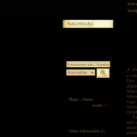
Kedv
Kínál
A „
K
a va
Don 
újjá
utók
lehet
Május – Június
vagy 
tovább >>
Terti
metaf
És
járó 
mind
Online felhasználók
(0)
mibe