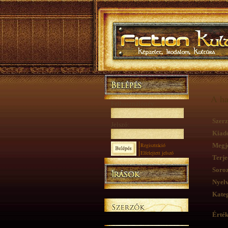
A ha
Felhasználónév:
Szerz
Jelszó:
Kiad
Regisztráció
Megje
Elfelejtett jelszó
Terje
Soroz
Nyelv
Kateg
Érték