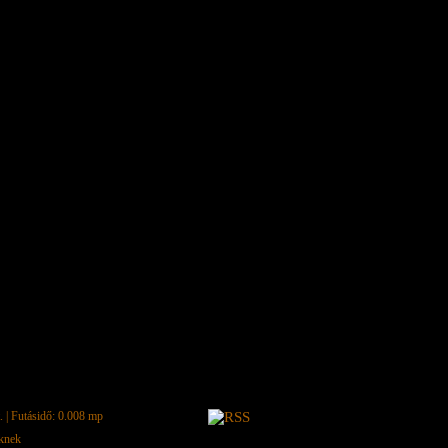
.
| Futásidő: 0.008 mp
eknek