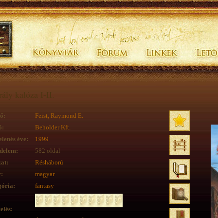
rály kalóza I-II.
ő:
Feist, Raymond E.
ó:
Beholder Kft.
lenés éve:
1999
delem:
582 oldal
at:
Résháború
:
magyar
ória:
fantasy
elés: