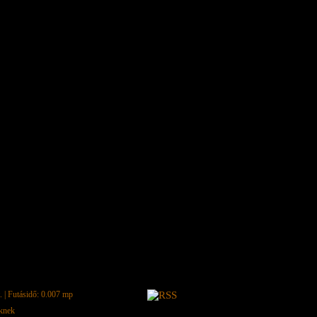
.
| Futásidő: 0.007 mp
eknek