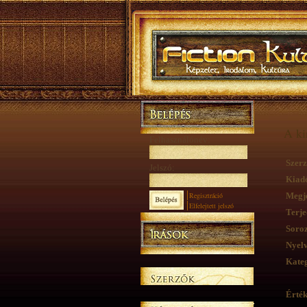
A ki
Felhasználónév:
Szerz
Jelszó:
Kiad
Regisztráció
Megje
Elfelejtett jelszó
Terje
Soroz
Nyelv
Kateg
Érték