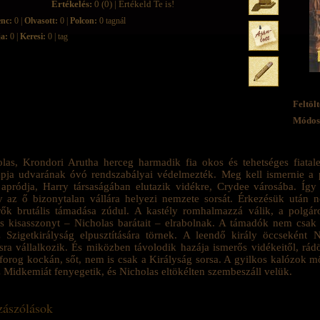
Értékelés:
0 (0) | Értékeld Te is!
enc:
0 |
Olvasott:
0 |
Polcon:
0 tagnál
ja:
0 |
Keresi:
0 | tag
Feltölt
Módosí
las, Krondori Arutha herceg harmadik fia okos és tehetséges fiatal
pja udvarának óvó rendszabályai védelmezték. Meg kell ismernie a pa
 apródja, Harry társaságában elutazik vidékre, Crydee városába. Íg
 az ő bizonytalan vállára helyezi nemzete sorsát. Érkezésük után 
ők brutális támadása zúdul. A kastély romhalmazzá válik, a polgárok
 kisasszonyt – Nicholas barátait – elrabolnak. A támadók nem csak
 Szigetkirályság elpusztítására törnek. A leendő király öccseként
sra vállalkozik. És miközben távolodik hazája ismerős vidékeitől, r
 forog kockán, sőt, nem is csak a Királyság sorsa. A gyilkos kalózok m
 Midkemiát fenyegetik, és Nicholas eltökélten szembeszáll velük.
ászólások