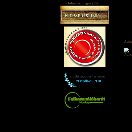
Online vendégek
(25)
Adm