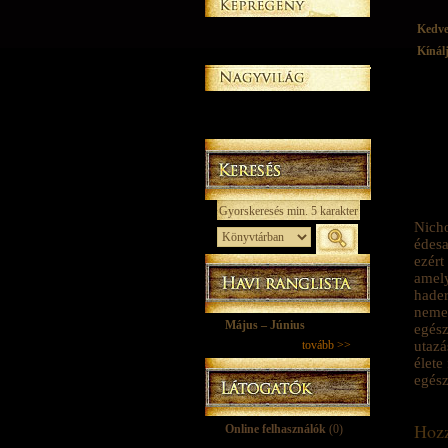
Kedv
Kínál
Nicho
édesa
ezért
amely
hader
nemes
Május – Június
egész
tovább >>
utazá
élete
egész
Hozz
Online felhasználók
(0)