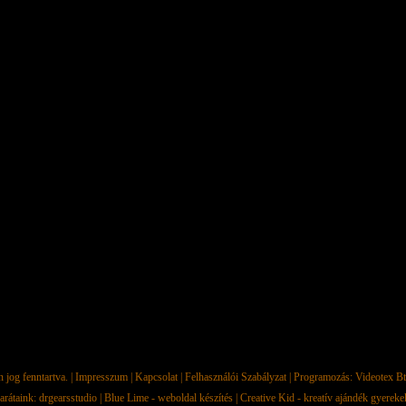
jog fenntartva. |
Impresszum
|
Kapcsolat
|
Felhasználói Szabályzat
| Programozás:
Videotex Bt
arátaink:
drgearsstudio
|
Blue Lime - weboldal készítés
|
Creative Kid - kreatív ajándék gyerek