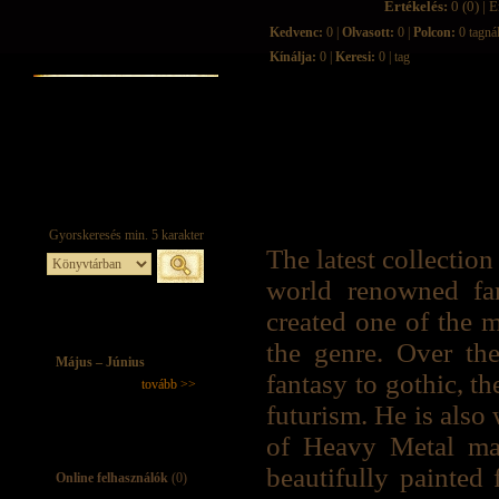
Értékelés:
0 (0) | É
Kedvenc:
0 |
Olvasott:
0 |
Polcon:
0 tagná
Kínálja:
0 |
Keresi:
0 | tag
The latest collection
world renowned fan
created one of the m
the genre. Over th
Május – Június
fantasy to gothic, t
tovább >>
futurism. He is also
of Heavy Metal mag
beautifully painted 
Online felhasználók
(0)