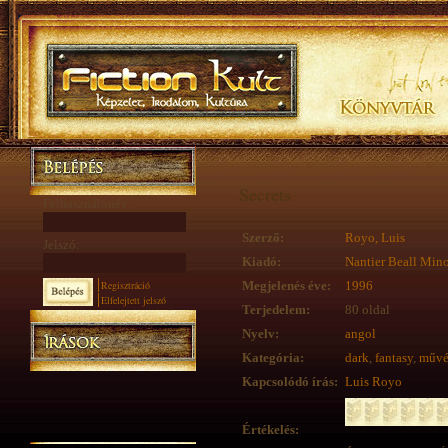
Secrets
Felhasználónév:
Szerző:
Royo, Luis
Jelszó:
Kiadó:
Nantier Beall Min
Regisztráció
Megjelenés éve:
1996
Elfelejtett jelszó
Terjedelem:
80 oldal
Nyelv:
angol
Kategória:
dark
,
fantasy
,
művé
Kapcsolódó írás:
Luis Royo
Értékelés: