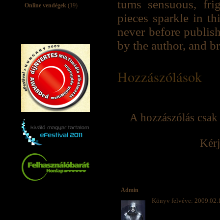
tums sensuous, fri
Online vendégek
(19)
pieces sparkle in t
never before publis
by the author, and br
Hozzászólások
A hozzászólás csak 
Kérj
Admin
Könyv felvéve: 2009.02.