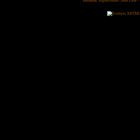
Barátaink:
drgearsstudio
|
Blue Lime - 