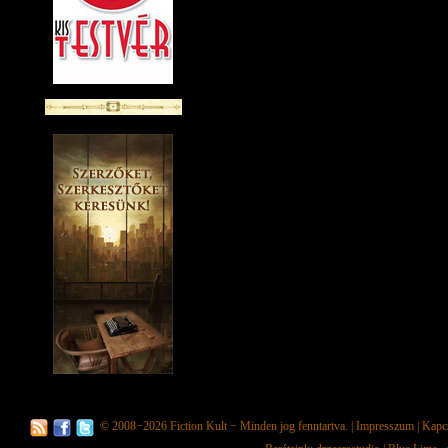
© 2008−2026
Fiction Kult
− Minden jog fenntartva. |
Impresszum
|
Kapc