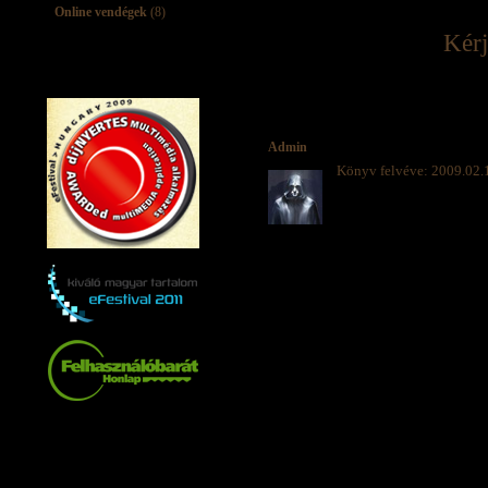
Online vendégek
(8)
Kérj
Admin
Könyv felvéve: 2009.02.