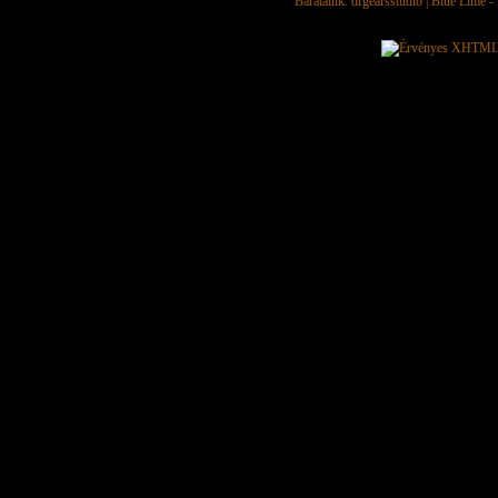
Barátaink:
drgearsstudio
|
Blue Lime - 