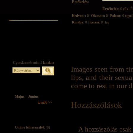
Értékelés:
Értékelés:
0 (0) | É
Kedvenc:
0 |
Olvasott:
0 |
Polcon:
0 tagná
Kínálja:
0 |
Keresi:
0 | tag
Images seen from tim
lips, and their sexua
come to rest in our 
Május – Június
Hozzászólások
tovább >>
Online felhasználók
(0)
A hozzászólás csak 