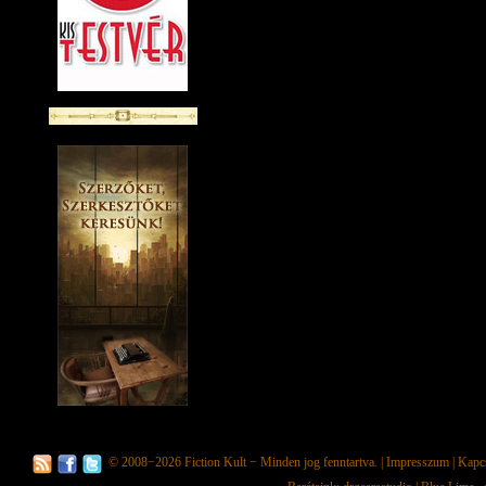
© 2008−2026
Fiction Kult
− Minden jog fenntartva. |
Impresszum
|
Kapc