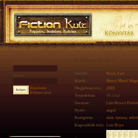
Prohibited Book 3
Felhasználónév:
Szerző:
Royo, Luis
Jelszó:
Kiadó:
Heavy Metal Maga
Regisztráció
Megjelenés éve:
2003
Elfelejtett jelszó
Terjedelem:
48 oldal
Sorozat:
Luis Royo's Prohib
Nyelv:
angol
Kategória:
dark
,
fantasy
,
művé
Kapcsolódó írás:
Luis Royo