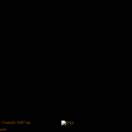
.
| Futásidő: 0.007 mp
eknek