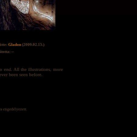
ötte:
Gladon
(2009.02.15.)
totta: --
end. All the illustrations, more
never been seen before.
ra engedélyezett.