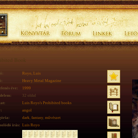
ibited Book
ő:
Royo, Luis
ó:
Heavy Metal Magazine
lenés éve:
1999
delem:
32 oldal
at:
Luis Royo's Prohibited books
:
angol
ória:
dark
,
fantasy
,
művészet
olódó írás:
Luis Royo