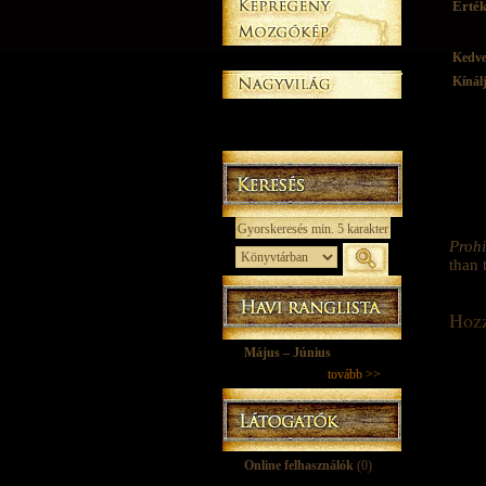
Érték
Kedv
Kínál
Prohi
than 
Hozz
Május – Június
tovább >>
Online felhasználók
(0)