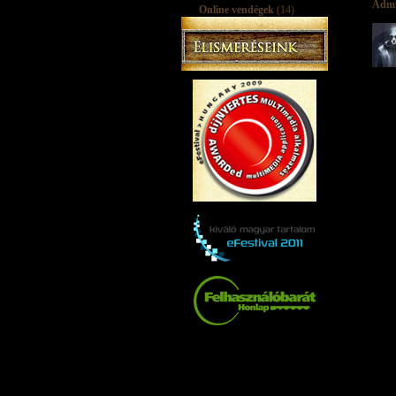
Adm
Online vendégek
(14)