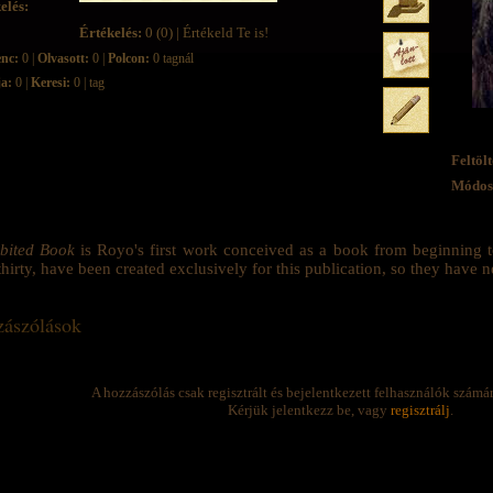
elés:
Értékelés:
0 (0) | Értékeld Te is!
enc:
0 |
Olvasott:
0 |
Polcon:
0 tagnál
ja:
0 |
Keresi:
0 | tag
Feltölt
Módosí
bited Book
is Royo's first work conceived as a book from beginning to 
thirty, have been created exclusively for this publication, so they have 
ászólások
A hozzászólás csak regisztrált és bejelentkezett felhasználók számá
Kérjük jelentkezz be, vagy
regisztrálj
.