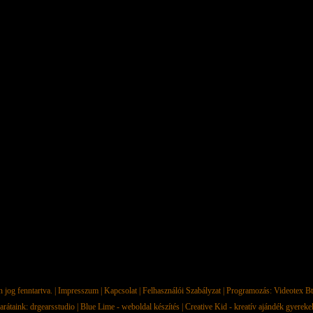
jog fenntartva. |
Impresszum
|
Kapcsolat
|
Felhasználói Szabályzat
| Programozás:
Videotex Bt
arátaink:
drgearsstudio
|
Blue Lime - weboldal készítés
|
Creative Kid - kreatív ajándék gyerek