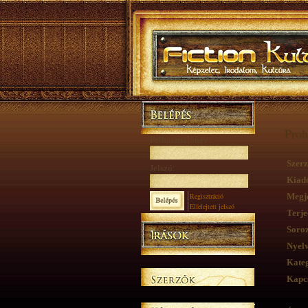
Proh
Felhasználónév:
Szerz
Jelszó:
Kiad
Regisztráció
Megje
Elfelejtett jelszó
Terje
Soroz
Nyelv
Kateg
Kapcs